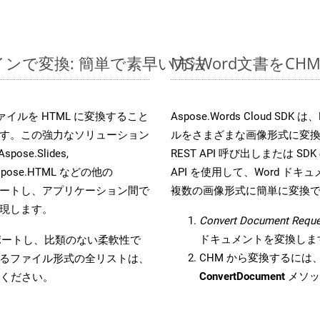
ラインで変換: 簡単で素早い方法
MS Word文書を
s ファイルを HTML に変換すること
Aspose.Words Cloud S
す。この強力なソリューション
ルをさまざまな画像形式に変
Aspose.Slides,
REST API 呼び出しまたは SDK
D, Aspose.HTML などの他の
API を使用して、Word ドキュメ
合をサポートし、アプリケーション間で
複数の画像形式に簡単に変換
現します。
Convert Document Reque
ドキュメントを変換しま
をサポートし、比類のない柔軟性で
CHM から変換するには、W
るファイル形式の全リストは、
ConvertDocument
メソッ
ください。