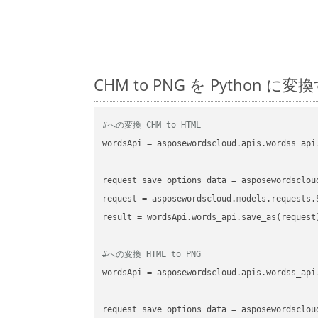
CHM to PNG を Pytho
#への変換 CHM to HTML
wordsApi
 = asposewordscloud.apis.wordss_api
request_save_options_data
 = asposewordsclou
request
result
 = wordsApi.words_api.save_as(request)
#への変換 HTML to PNG
wordsApi
 = asposewordscloud.apis.wordss_api
request_save_options_data
 = asposewordsclou