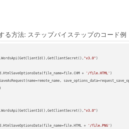
n に変換する方法: ステップバイステップのコード例
.WordsApi(GetClientId(),GetClientSecret(),
"v3.0"
)

d.HtmlSaveOptionsData(file_name=file.CHM + 
'/file.HTML'


.WordsApi(GetClientId(),GetClientSecret(),
"v3.0"
)

d.HtmlSaveOptionsData(file_name=file.HTML + 
'/file.PNG'