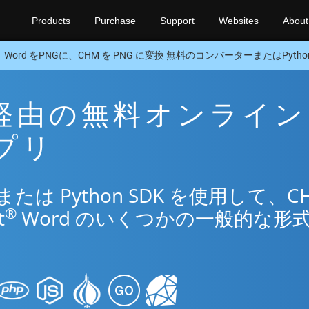
Products
Purchase
Support
Websites
About
Word をPNGに、CHM を PNG に変換 無料のコンバーターまたはPython
NG 経由の無料オンライン
アプリ
は Python SDK を使用して、C
®
t
Word のいくつかの一般的な形