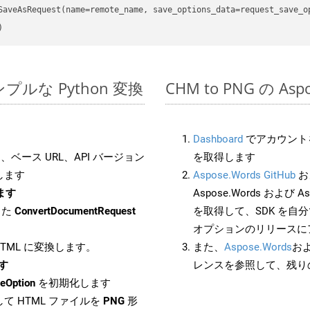
のシンプルな Python 変換
CHM to PNG の As
Dashboard
でアカウントを
ベース URL、API バージョン
を取得します
します
Aspose.Words GitHub
お
します
Aspose.Words および Asp
した
ConvertDocumentRequest
を取得して、SDK を自
オプションのリリースに
 HTML に変換します。
また、
Aspose.Words
お
ます
レンスを参照して、残り
eOption
を初期化します
て HTML ファイルを
PNG
形