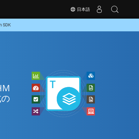
日本語
 SDK
HM
式の