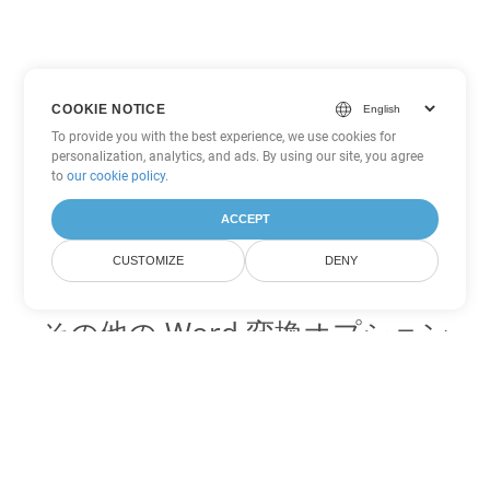
COOKIE NOTICE
To provide you with the best experience, we use cookies for
personalization, analytics, and ads. By using our site, you agree
to
our cookie policy
.
ACCEPT
CUSTOMIZE
DENY
その他の Word 変換オプション
CHM を DOC に変換
DOC:
Microsoft Word Binary Format
CHM を DOT に変換