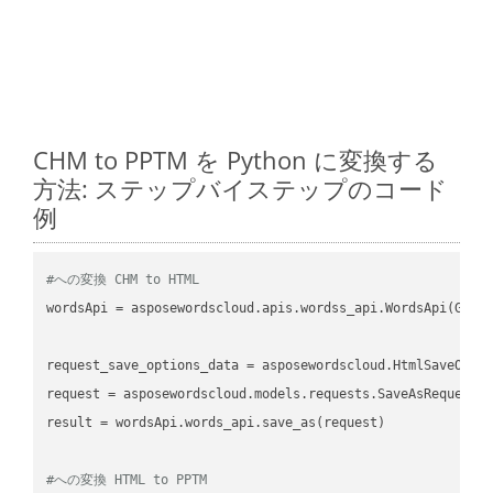
CHM to PPTM を Python に変換する
方法: ステップバイステップのコード
例
#への変換 CHM to HTML
wordsApi = asposewordscloud.apis.wordss_api.WordsApi(GetC
request_save_options_data = asposewordscloud.HtmlSaveOptio
request = asposewordscloud.models.requests.SaveAsRequest(n
result = wordsApi.words_api.save_as(request)

#への変換 HTML to PPTM