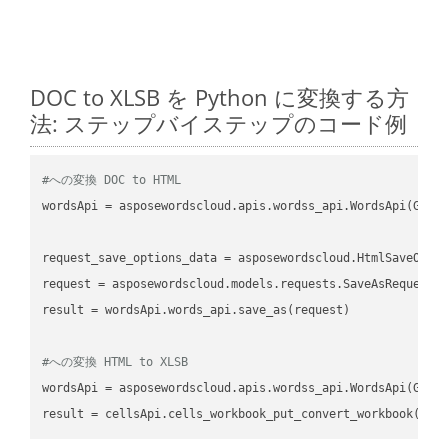
DOC to XLSB を Python に変換する方
法: ステップバイステップのコード例
#への変換 DOC to HTML
wordsApi
 = asposewordscloud.apis.wordss_api.WordsApi(GetC
request_save_options_data
 = asposewordscloud.HtmlSaveOpti
request
result
 = wordsApi.words_api.save_as(request)

#への変換 HTML to XLSB
wordsApi
 = asposewordscloud.apis.wordss_api.WordsApi(GetC
result
 = cellsApi.cells_workbook_put_convert_workbook(fil