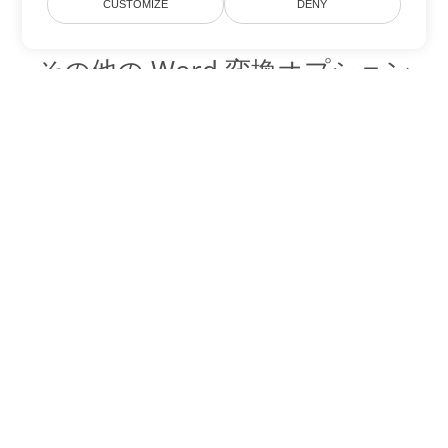
CUSTOMIZE
DENY
その他の Word 変換オプション
DOC を DOT に変換
DOT:
Microsoft Word Template Files
DOC を DOCX に変換
DOCX:
Office 2007+ Word Document
DOC を DOCM に変換
DOCM:
Microsoft Word 2007 Marco File
DOC を DOTX に変換
DOTX:
Microsoft Word Template File
DOC を DOTM に変換