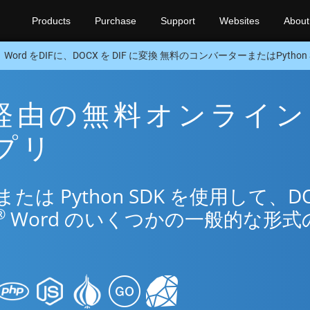
Products
Purchase
Support
Websites
About
Word をDIFに、DOCX を DIF に変換 無料のコンバーターまたはPython 
IF 経由の無料オンライン
アプリ
は Python SDK を使用して、DO
®
Word のいくつかの一般的な形式