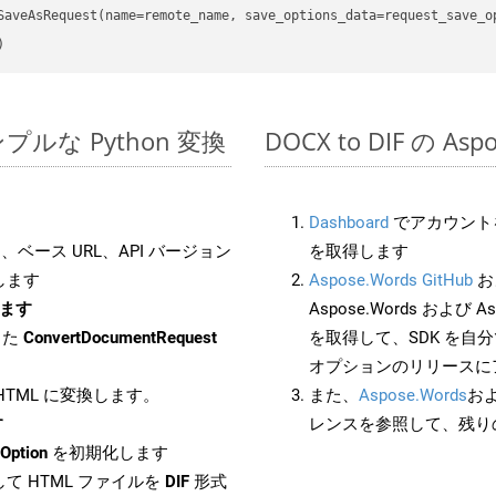
のシンプルな Python 変換
DOCX to DIF の A
Dashboard
でアカウントを
ベース URL、API バージョン
を取得します
します
Aspose.Words GitHub
お
します
Aspose.Words および Asp
した
ConvertDocumentRequest
を取得して、SDK を自
オプションのリリースに
 HTML に変換します。
また、
Aspose.Words
お
す
レンスを参照して、残り
Option
を初期化します
て HTML ファイルを
DIF
形式