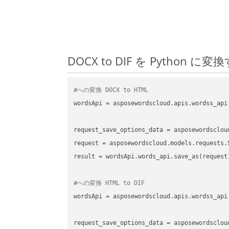
DOCX to DIF を Pyth
#への変換 DOCX to HTML
wordsApi
 = asposewordscloud.apis.wordss_api
request_save_options_data
 = asposewordsclou
request
result
 = wordsApi.words_api.save_as(request)
#への変換 HTML to DIF
wordsApi
 = asposewordscloud.apis.wordss_api
request_save_options_data
 = asposewordsclou