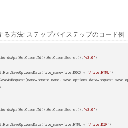
on に変換する方法: ステップバイステップのコード例
.WordsApi(GetClientId(),GetClientSecret(),
"v3.0"
)

d.HtmlSaveOptionsData(file_name=file.DOCX + 
'/file.HTML'


.WordsApi(GetClientId(),GetClientSecret(),
"v3.0"
)

d.HtmlSaveOptionsData(file_name=file.HTML + 
'/file.DIF'