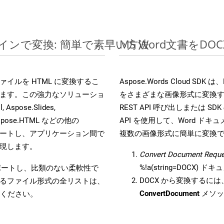
ンラインで変換: 簡単で素早い方法
MS Word文書を
s ファイルを HTML に変換するこ
Aspose.Words Cloud S
ます。この強力なソリューショ
をさまざまな画像形式に変換
 Aspose.Slides,
REST API 呼び出しまたは SDK
D, Aspose.HTML などの他の
API を使用して、Word ドキュメ
合をサポートし、アプリケーション間で
複数の画像形式に簡単に変換
現します。
Convert Document Reque
%!a(string=DOCX)
をサポートし、比類のない柔軟性で
DOCX から変換するには、
るファイル形式の全リストは、
ConvertDocument
メソッ
ください。