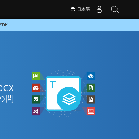
日本語
SDK
CX
の間