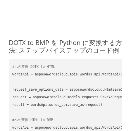
DOTX to BMP を Python に変換する方
法: ステップバイステップのコード例
#への変換 DOTX to HTML
wordsApi
 = asposewordscloud.apis.wordss_api.WordsApi(GetC
request_save_options_data
 = asposewordscloud.HtmlSaveOpti
request
result
 = wordsApi.words_api.save_as(request)

#への変換 HTML to BMP
wordsApi
 = asposewordscloud.apis.wordss_api.WordsApi(GetC