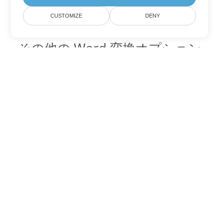
CUSTOMIZE
DENY
その他の Word 変換オプション
DOTX を DOC に変換
DOC:
Microsoft Word Binary Format
DOTX を DOT に変換
DOT:
Microsoft Word Template Files
DOTX を DOCX に変換
DOCX:
Office 2007+ Word Document
DOTX を DOCM に変換
DOCM:
Microsoft Word 2007 Marco File