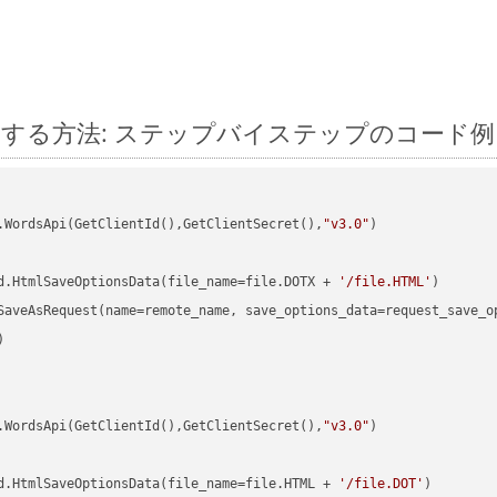
on に変換する方法: ステップバイステップのコード例
.WordsApi(GetClientId(),GetClientSecret(),
"v3.0"
)

d.HtmlSaveOptionsData(file_name=file.DOTX + 
'/file.HTML'


.WordsApi(GetClientId(),GetClientSecret(),
"v3.0"
)

d.HtmlSaveOptionsData(file_name=file.HTML + 
'/file.DOT'