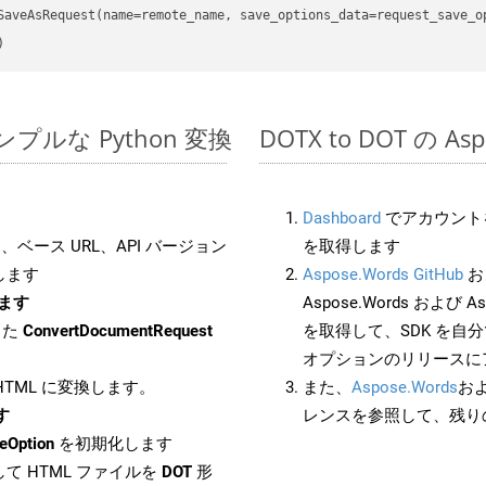
のシンプルな Python 変換
DOTX to DOT の A
Dashboard
でアカウントを
ベース URL、API バージョン
を取得します
します
Aspose.Words GitHub
お
します
Aspose.Words および Asp
した
ConvertDocumentRequest
を取得して、SDK を自
オプションのリリースに
 HTML に変換します。
また、
Aspose.Words
お
す
レンスを参照して、残り
eOption
を初期化します
て HTML ファイルを
DOT
形