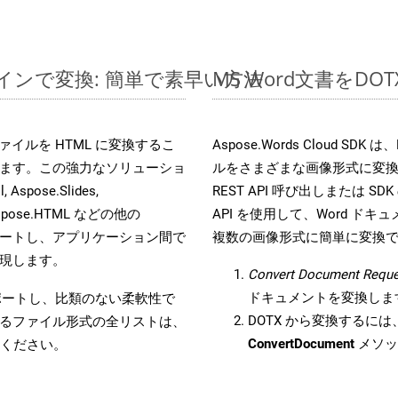
ラインで変換: 簡単で素早い方法
MS Word文書を
s ファイルを HTML に変換するこ
Aspose.Words Cloud S
ます。この強力なソリューショ
ルをさまざまな画像形式に変
 Aspose.Slides,
REST API 呼び出しまたは SDK
D, Aspose.HTML などの他の
API を使用して、Word ドキュメ
合をサポートし、アプリケーション間で
複数の画像形式に簡単に変換
現します。
Convert Document Reque
ドキュメントを変換しま
をサポートし、比類のない柔軟性で
DOTX から変換するには、
るファイル形式の全リストは、
ConvertDocument
メソッ
ください。