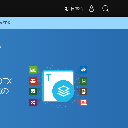
日本語
 SDK
ン
TX
式の