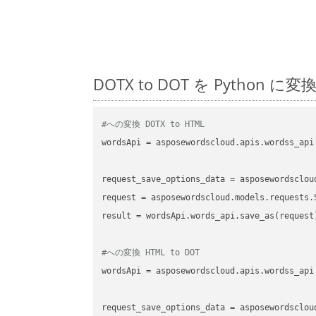
DOTX to DOT を Pyth
#への変換 DOTX to HTML
wordsApi
 = asposewordscloud.apis.wordss_api
request_save_options_data
 = asposewordsclou
request
result
 = wordsApi.words_api.save_as(request)
#への変換 HTML to DOT
wordsApi
 = asposewordscloud.apis.wordss_api
request_save_options_data
 = asposewordsclou