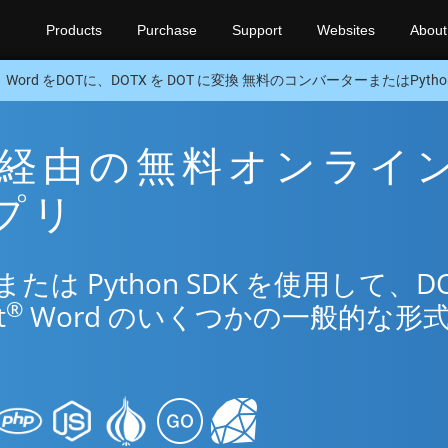
Products
Purchase
Support
Websites
About
Word をDOTに、DOTX を DOT に変換 無料のコンバーターまたはPython
OT 経由の無料オンライ
アプリ
は Python SDK を使用して、DO
®
t
Word のいくつかの一般的な形