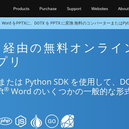
Products
Purchase
Support
Websites
About
Word をPPTXに、DOTX を PPTX に変換 無料のコンバーターまたはPyth
PTX 経由の無料オンライ
アプリ
は Python SDK を使用して、DO
®
t
Word のいくつかの一般的な形