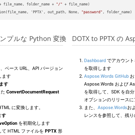
+ file_name, folder_name + 
"/"
 + file_name)

ion(file_name, 'PPTX', out_path, None, 
"password"
でのシンプルな Python 変換
DOTX to PPTX の 
Dashboard
でアカウントを
ベース URL、API バージョン
を取得します
します
Aspose.Words GitHub
お
します
Aspose.Words および Asp
した
ConvertDocumentRequest
を取得して、SDK を自
オプションのリリースに
 HTML に変換します。
また、
Aspose.Words
お
ます
レンスを参照して、残り
veOption
を初期化します
て HTML ファイルを
PPTX
形