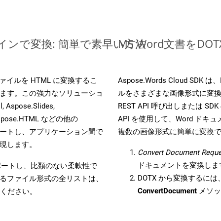
ラインで変換: 簡単で素早い方法
MS Word文書を
s ファイルを HTML に変換するこ
Aspose.Words Cloud S
ます。この強力なソリューショ
ルをさまざまな画像形式に変
 Aspose.Slides,
REST API 呼び出しまたは SDK
D, Aspose.HTML などの他の
API を使用して、Word ドキュメ
合をサポートし、アプリケーション間で
複数の画像形式に簡単に変換
現します。
Convert Document Reque
ドキュメントを変換しま
をサポートし、比類のない柔軟性で
DOTX から変換するには、
るファイル形式の全リストは、
ConvertDocument
メソッ
ください。