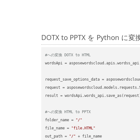
DOTX to PPTX を Pyt
#への変換 DOTX to HTML
wordsApi = asposewordscloud.apis.wordss_api
request_save_options_data = asposewordsclou
request = asposewordscloud.models.requests.
result = wordsApi.words_api.save_as(request)
#への変換 HTML to PPTX
folder_name = 
"/"
file_name = 
"file.HTML"
out_path = 
"/"
 + file_name
