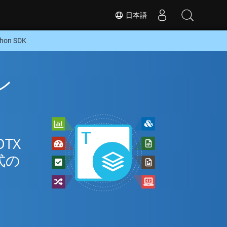
日本語
on SDK
ン
TX
式の