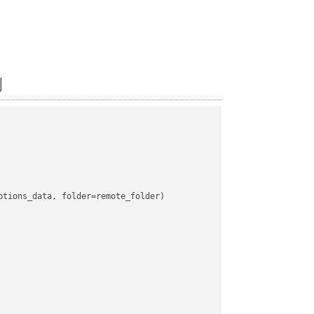
例
tions_data, folder=remote_folder)
