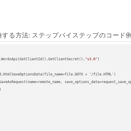
hon に変換する方法: ステップバイステップのコード
.WordsApi(GetClientId(),GetClientSecret(),
"v3.0"
)

d.HtmlSaveOptionsData(file_name=file.DOTX + '/file.HTML')

SaveAsRequest(name=remote_name, save_options_data=request_save_op

