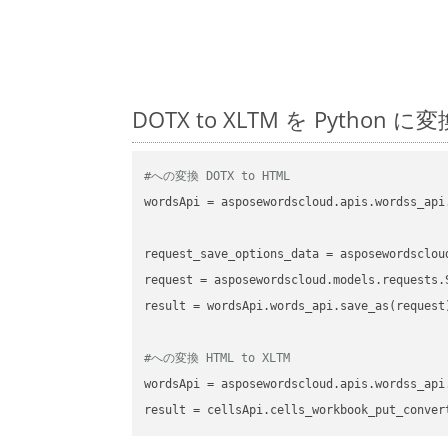
DOTX to XLTM を Pyt
#への変換 DOTX to HTML
wordsApi
 = asposewordscloud.apis.wordss_api
request_save_options_data
 = asposewordsclou
request
result
 = wordsApi.words_api.save_as(request)
#への変換 HTML to XLTM
wordsApi
 = asposewordscloud.apis.wordss_api
result
 = cellsApi.cells_workbook_put_conver