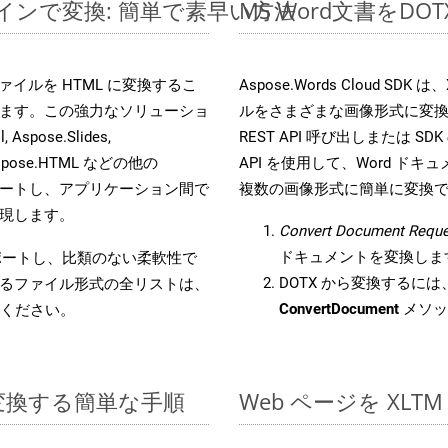
ラインで変換: 簡単で素早い方法
MS Word文書を
s ファイルを HTML に変換するこ
Aspose.Words Cloud S
ます。この強力なソリューショ
ルをさまざまな画像形式に変
 Aspose.Slides,
REST API 呼び出しまたは SDK
D, Aspose.HTML などの他の
API を使用して、Word ドキュメ
合をサポートし、アプリケーション間で
複数の画像形式に簡単に変換
現します。
Convert Document Reque
ドキュメントを変換しま
をサポートし、比類のない柔軟性で
DOTX から変換するには、
るファイル形式の全リストは、
ConvertDocument
メソッ
ください。
に変換する簡単な手順
Web ページを XL