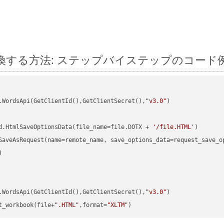
hon に変換する方法: ステップバイステップのコード
.WordsApi(GetClientId(),GetClientSecret(),
"v3.0"
)

d.HtmlSaveOptionsData(file_name=file.DOTX + 
'/file.HTML'


.WordsApi(GetClientId(),GetClientSecret(),
"v3.0"
t_workbook(file+
".HTML"
,format=
"XLTM"