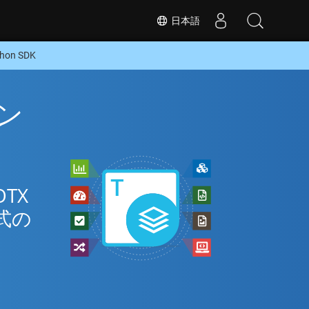
日本語
on SDK
イン
TX
式の