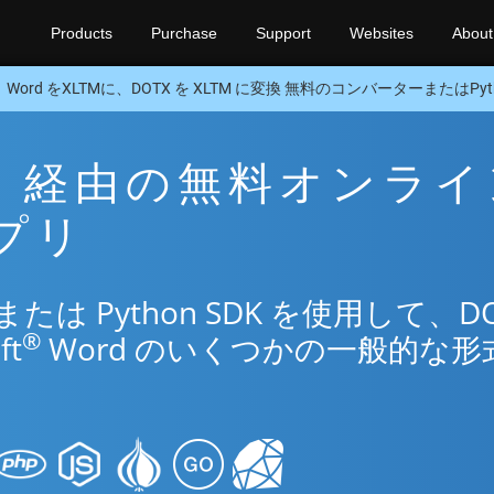
Products
Purchase
Support
Websites
About
Word をXLTMに、DOTX を XLTM に変換 無料のコンバーターまたはPyth
LTM 経由の無料オンラ
アプリ
は Python SDK を使用して、DO
®
ft
Word のいくつかの一般的な形