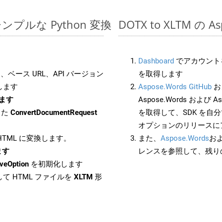
でのシンプルな Python 変換
DOTX to XLTM の 
Dashboard
でアカウントを
ベース URL、API バージョン
を取得します
します
Aspose.Words GitHub
お
します
Aspose.Words および Asp
した
ConvertDocumentRequest
を取得して、SDK を自
オプションのリリースに
 HTML に変換します。
また、
Aspose.Words
お
ます
レンスを参照して、残り
veOption
を初期化します
て HTML ファイルを
XLTM
形