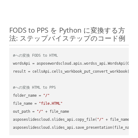
FODS to PPS を Python に変換する方
法: ステップバイステップのコード例
#への変換 FODS to HTML
wordsApi = asposewordscloud.apis.wordss_api.WordsApi(GetC
result = cellsApi.cells_workbook_put_convert_workbook(fil
#への変換 HTML to PPS
folder_name = 
"/"
file_name = 
"file.HTML"
out_path = 
"/"
 + file_name

asposeslidescloud.slides_api.copy_file(
"/"
 + file_name, f
asposeslidescloud.slides_api.save_presentation(file_name,