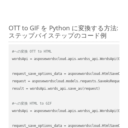
OTT to GIF を Python に変換する方法:
ステップバイステップのコード例
#への変換 OTT to HTML
wordsApi
 = asposewordscloud.apis.wordss_api.WordsApi(GetC
request_save_options_data
 = asposewordscloud.HtmlSaveOpti
request
result
 = wordsApi.words_api.save_as(request)

#への変換 HTML to GIF
wordsApi
 = asposewordscloud.apis.wordss_api.WordsApi(GetC
request_save_options_data
 = asposewordscloud.HtmlSaveOpti