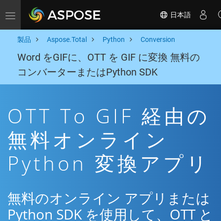
日本語
Toggle navigation
製品
Aspose.Total
Python
Conversion
Word をGIFに、OTT を GIF に変換 無料の
コンバーターまたはPython SDK
OTT To GIF 経由の
無料オンライン
Python 変換アプリ
無料のオンライン アプリまたは
Python SDK を使用して、OTT と