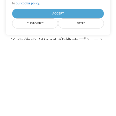
to
our cookie policy
.
ACCEPT
CUSTOMIZE
DENY
その他の Word 変換オプション
OTT を DOC に変換
DOC:
Microsoft Word Binary Format
OTT を DOT に変換
DOT:
Microsoft Word Template Files
OTT を DOCX に変換
DOCX:
Office 2007+ Word Document
OTT を DOCM に変換