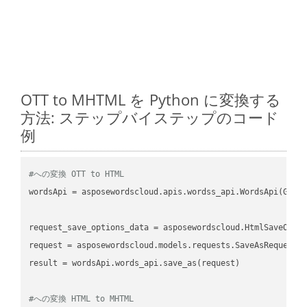
OTT to MHTML を Python に変換する
方法: ステップバイステップのコード
例
#への変換 OTT to HTML
wordsApi
 = asposewordscloud.apis.wordss_api.WordsApi(GetC
request_save_options_data
 = asposewordscloud.HtmlSaveOpti
request
result
 = wordsApi.words_api.save_as(request)

#への変換 HTML to MHTML