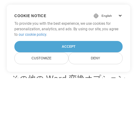
COOKIE NOTICE
To provide you with the best experience, we use cookies for
personalization, analytics, and ads. By using our site, you agree
to
our cookie policy
.
ACCEPT
CUSTOMIZE
DENY
その他の Word 変換オプション
OTT を DOC に変換
DOC:
Microsoft Word Binary Format
OTT を DOT に変換
DOT:
Microsoft Word Template Files