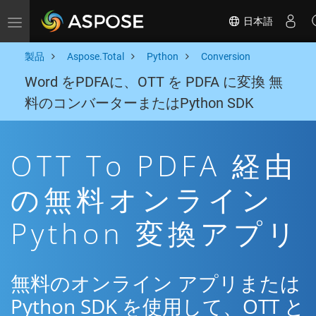
日本語
Toggle navigation
製品
Aspose.Total
Python
Conversion
Word をPDFAに、OTT を PDFA に変換 無
料のコンバーターまたはPython SDK
OTT To PDFA 経由
の無料オンライン
Python 変換アプリ
無料のオンライン アプリまたは
Python SDK を使用して、OTT と