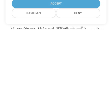
ACCEPT
CUSTOMIZE
DENY
その他の Word 変換オプション
PDF を DOC に変換
DOC:
Microsoft Word Binary Format
PDF を DOT に変換
DOT:
Microsoft Word Template Files
PDF を DOCX に変換
DOCX:
Office 2007+ Word Document
PDF を DOCM に変換
DOCM:
Microsoft Word 2007 Marco File