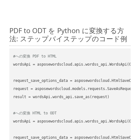
PDF to ODT を Python に変換する方
法: ステップバイステップのコード例
#への変換 PDF to HTML
wordsApi
 = asposewordscloud.apis.wordss_api.WordsApi(GetC
request_save_options_data
 = asposewordscloud.HtmlSaveOpti
request
result
 = wordsApi.words_api.save_as(request)

#への変換 HTML to ODT
wordsApi
 = asposewordscloud.apis.wordss_api.WordsApi(GetC
request_save_options_data
 = asposewordscloud.HtmlSaveOpti