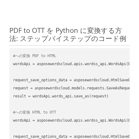
PDF to OTT を Python に変換する方
法: ステップバイステップのコード例
#への変換 PDF to HTML
wordsApi
 = asposewordscloud.apis.wordss_api.WordsApi(GetC
request_save_options_data
 = asposewordscloud.HtmlSaveOpti
request
result
 = wordsApi.words_api.save_as(request)

#への変換 HTML to OTT
wordsApi
 = asposewordscloud.apis.wordss_api.WordsApi(GetC
request_save_options_data
 = asposewordscloud.HtmlSaveOpti