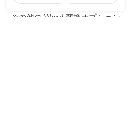
その他の Word 変換オプション
PDF を DOC に変換
DOC:
Microsoft Word Binary Format
PDF を DOT に変換
DOT:
Microsoft Word Template Files
PDF を DOCX に変換
DOCX:
Office 2007+ Word Document
PDF を DOCM に変換
DOCM:
Microsoft Word 2007 Marco File
PDF を DOTX に変換