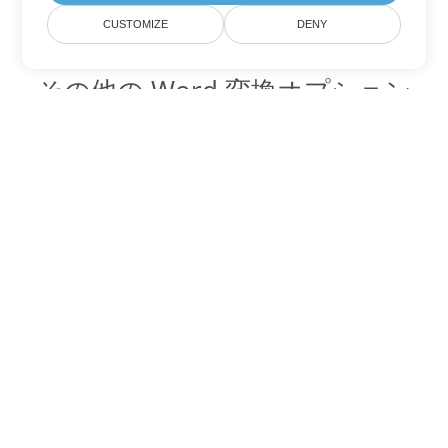
CUSTOMIZE
DENY
その他の Word 変換オプション
PDF を DOC に変換
DOC:
Microsoft Word Binary Format
PDF を DOT に変換
DOT:
Microsoft Word Template Files
PDF を DOCX に変換
DOCX:
Office 2007+ Word Document
PDF を DOCM に変換
DOCM:
Microsoft Word 2007 Marco File