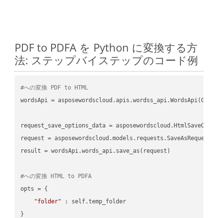
PDF to PDFA を Python に変換する方
法: ステップバイステップのコード例
#への変換 PDF to HTML
wordsApi = asposewordscloud.apis.wordss_api.WordsApi(GetC
request_save_options_data = asposewordscloud.HtmlSaveOptio
request = asposewordscloud.models.requests.SaveAsRequest(n
result = wordsApi.words_api.save_as(request)

#への変換 HTML to PDFA
opts = {

"folder"
 : self.temp_folder

}
