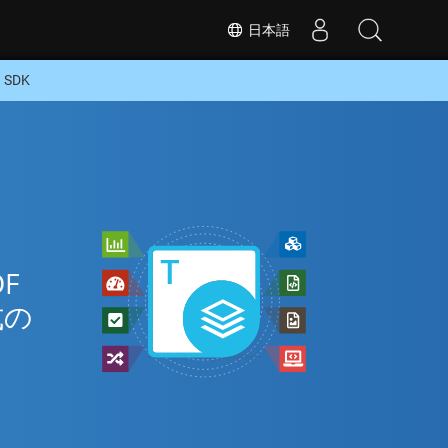
日本語
SDK
F
式の