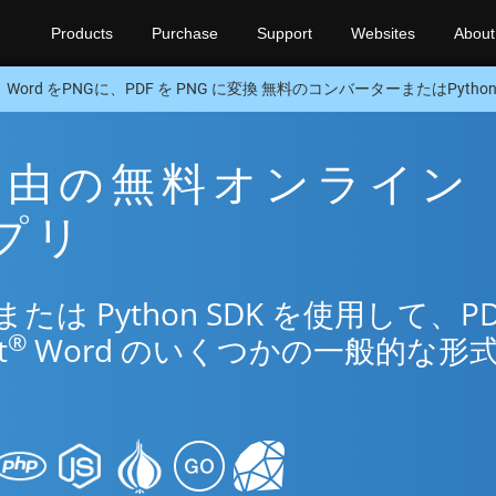
Products
Purchase
Support
Websites
About
Word をPNGに、PDF を PNG に変換 無料のコンバーターまたはPython 
G 経由の無料オンライン
アプリ
は Python SDK を使用して、PD
®
t
Word のいくつかの一般的な形