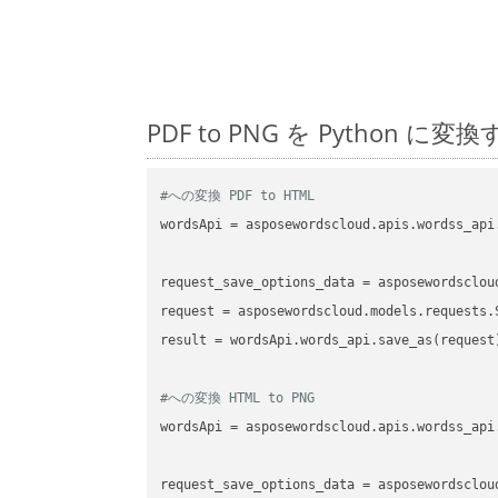
PDF to PNG を Pytho
#への変換 PDF to HTML
wordsApi
 = asposewordscloud.apis.wordss_api
request_save_options_data
 = asposewordsclou
request
result
 = wordsApi.words_api.save_as(request)
#への変換 HTML to PNG
wordsApi
 = asposewordscloud.apis.wordss_api
request_save_options_data
 = asposewordsclou