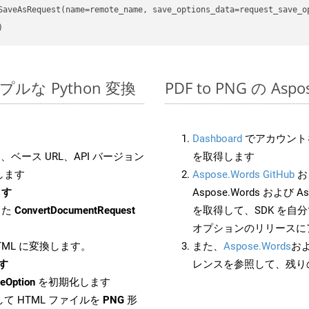
シンプルな Python 変換
PDF to PNG の As
Dashboard
でアカウントを
ベース URL、API バージョン
を取得します
します
Aspose.Words GitHub
お
ます
Aspose.Words および Asp
した
ConvertDocumentRequest
を取得して、SDK を自
オプションのリリースに
HTML に変換します。
また、
Aspose.Words
お
ます
レンスを参照して、残り
eOption
を初期化します
て HTML ファイルを
PNG
形