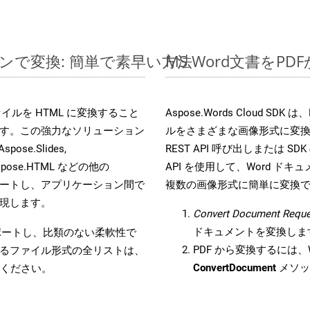
インで変換: 簡単で素早い方法
MS Word文書を
s ファイルを HTML に変換すること
Aspose.Words Cloud S
す。この強力なソリューション
ルをさまざまな画像形式に変
Aspose.Slides,
REST API 呼び出しまたは SDK
D, Aspose.HTML などの他の
API を使用して、Word ドキュメ
合をサポートし、アプリケーション間で
複数の画像形式に簡単に変換
現します。
Convert Document Reque
ドキュメントを変換しま
をサポートし、比類のない柔軟性で
PDF から変換するには、W
るファイル形式の全リストは、
ConvertDocument
メソッ
ください。