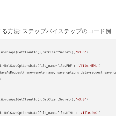
n に変換する方法: ステップバイステップのコード例
.WordsApi(GetClientId(),GetClientSecret(),
"v3.0"
)

d.HtmlSaveOptionsData(file_name=file.PDF + 
'/file.HTML'


.WordsApi(GetClientId(),GetClientSecret(),
"v3.0"
)

d.HtmlSaveOptionsData(file_name=file.HTML + 
'/file.PNG'