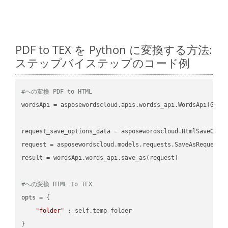
PDF to TEX を Python に変換する方法:
ステップバイステップのコード例
#への変換 PDF to HTML
wordsApi = asposewordscloud.apis.wordss_api.WordsApi(GetC
request_save_options_data = asposewordscloud.HtmlSaveOptio
request = asposewordscloud.models.requests.SaveAsRequest(n
result = wordsApi.words_api.save_as(request)

#への変換 HTML to TEX
opts = {

"folder"
 : self.temp_folder

}
