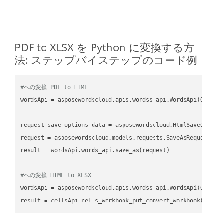
PDF to XLSX を Python に変換する方
法: ステップバイステップのコード例
#への変換 PDF to HTML
wordsApi
 = asposewordscloud.apis.wordss_api.WordsApi(GetC
request_save_options_data
 = asposewordscloud.HtmlSaveOpti
request
result
 = wordsApi.words_api.save_as(request)

#への変換 HTML to XLSX
wordsApi
 = asposewordscloud.apis.wordss_api.WordsApi(GetC
result
 = cellsApi.cells_workbook_put_convert_workbook(fil