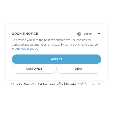
COOKIE NOTICE
To provide you with the best experience, we use cookies for
personalization, analytics, and ads. By using our site, you agree
to
our cookie policy
.
ACCEPT
CUSTOMIZE
DENY
その他の Word 変換オプション
PDF を DOC に変換
DOC:
Microsoft Word Binary Format