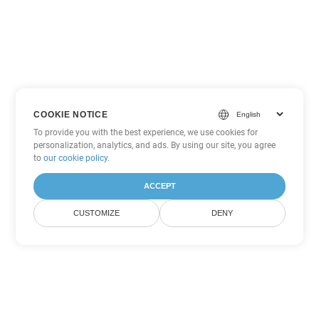
COOKIE NOTICE
To provide you with the best experience, we use cookies for
personalization, analytics, and ads. By using our site, you agree
to
our cookie policy
.
ACCEPT
CUSTOMIZE
DENY
その他の PowerPoint 変換オプ
ション