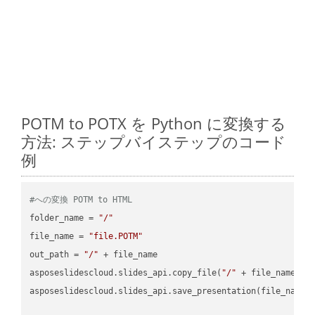
POTM to POTX を Python に変換する
方法: ステップバイステップのコード
例
#への変換 POTM to HTML
folder_name = 
"/"
file_name = 
"file.POTM"
out_path = 
"/"
 + file_name

asposeslidescloud.slides_api.copy_file(
"/"
 + file_name, f
asposeslidescloud.slides_api.save_presentation(file_name,