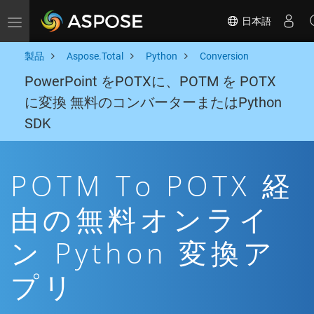
日本語
Toggle navigation
製品
Aspose.Total
Python
Conversion
PowerPoint をPOTXに、POTM を POTX
に変換 無料のコンバーターまたはPython
SDK
POTM To POTX 経
由の無料オンライ
ン Python 変換ア
プリ