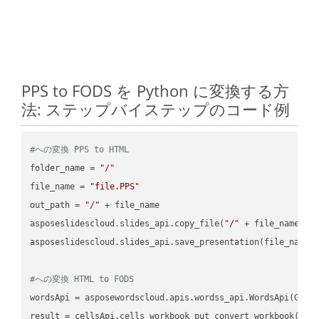
PPS to FODS を Python に変換する方
法: ステップバイステップのコード例
#への変換 PPS to HTML
folder_name = 
"/"
file_name = 
"file.PPS"
out_path = 
"/"
 + file_name

asposeslidescloud.slides_api.copy_file(
"/"
 + file_name, f
asposeslidescloud.slides_api.save_presentation(file_name,
#への変換 HTML to FODS
wordsApi = asposewordscloud.apis.wordss_api.WordsApi(GetC
result = cellsApi.cells_workbook_put_convert_workbook(fil