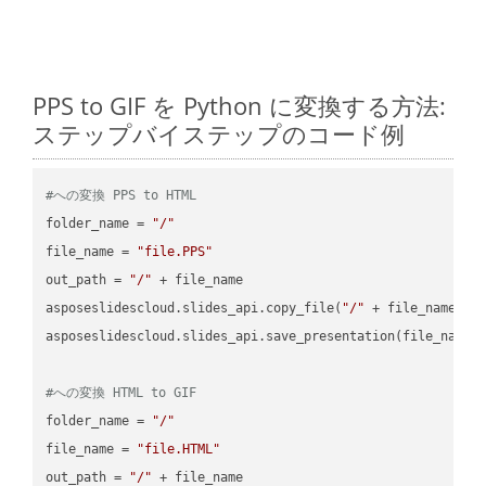
PPS to GIF を Python に変換する方法:
ステップバイステップのコード例
#への変換 PPS to HTML
folder_name = 
"/"
file_name = 
"file.PPS"
out_path = 
"/"
 + file_name

asposeslidescloud.slides_api.copy_file(
"/"
 + file_name, f
asposeslidescloud.slides_api.save_presentation(file_name,
#への変換 HTML to GIF
folder_name = 
"/"
file_name = 
"file.HTML"
out_path = 
"/"
 + file_name
