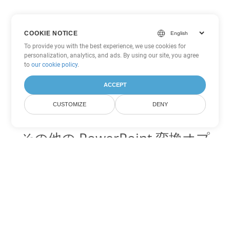
COOKIE NOTICE
To provide you with the best experience, we use cookies for
personalization, analytics, and ads. By using our site, you agree
to
our cookie policy
.
ACCEPT
CUSTOMIZE
DENY
その他の PowerPoint 変換オプ
ション
PPS を DOC に変換
DOC:
Microsoft Word Binary Format
PPS を DOT に変換