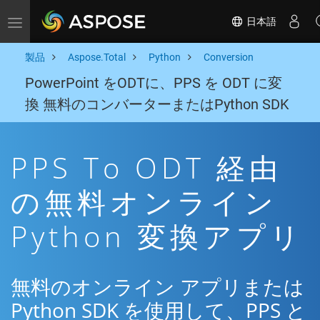
日本語
Toggle navigation
製品
Aspose.Total
Python
Conversion
PowerPoint をODTに、PPS を ODT に変
換 無料のコンバーターまたはPython SDK
PPS To ODT 経由
の無料オンライン
Python 変換アプリ
無料のオンライン アプリまたは
Python SDK を使用して、PPS と