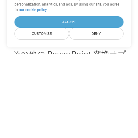
personalization, analytics, and ads. By using our site, you agree
to
our cookie policy
.
ACCEPT
CUSTOMIZE
DENY
その他の PowerPoint 変換オプ
ション
PPS を DOC に変換
DOC:
Microsoft Word Binary Format
PPS を DOT に変換
DOT:
Microsoft Word Template Files
PPS を DOCX に変換
DOCX:
Office 2007+ Word Document