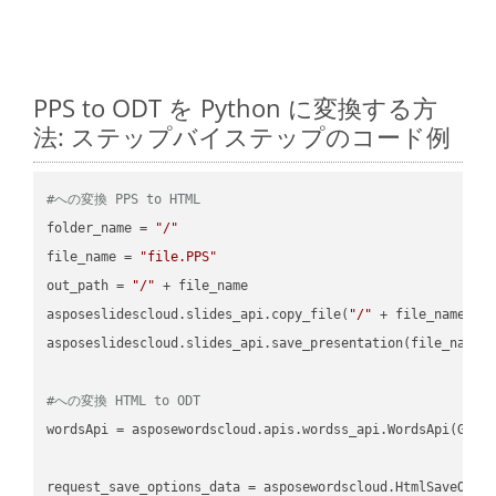
PPS to ODT を Python に変換する方
法: ステップバイステップのコード例
#への変換 PPS to HTML
folder_name = 
"/"
file_name = 
"file.PPS"
out_path = 
"/"
 + file_name

asposeslidescloud.slides_api.copy_file(
"/"
 + file_name, f
asposeslidescloud.slides_api.save_presentation(file_name,
#への変換 HTML to ODT
wordsApi = asposewordscloud.apis.wordss_api.WordsApi(GetC
request_save_options_data = asposewordscloud.HtmlSaveOptio