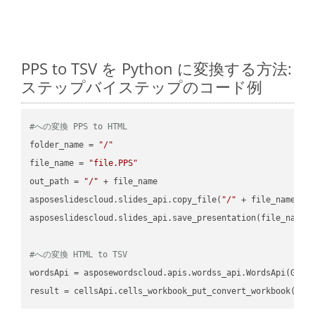
PPS to TSV を Python に変換する方法:
ステップバイステップのコード例
#への変換 PPS to HTML
folder_name = 
"/"
file_name = 
"file.PPS"
out_path = 
"/"
 + file_name

asposeslidescloud.slides_api.copy_file(
"/"
 + file_name, f
asposeslidescloud.slides_api.save_presentation(file_name,
#への変換 HTML to TSV
wordsApi = asposewordscloud.apis.wordss_api.WordsApi(GetC
result = cellsApi.cells_workbook_put_convert_workbook(fil