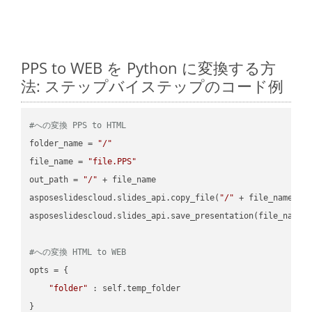
PPS to WEB を Python に変換する方
法: ステップバイステップのコード例
#への変換 PPS to HTML
folder_name = 
"/"
file_name = 
"file.PPS"
out_path = 
"/"
 + file_name

asposeslidescloud.slides_api.copy_file(
"/"
 + file_name, f
asposeslidescloud.slides_api.save_presentation(file_name,
#への変換 HTML to WEB
opts = {

"folder"
 : self.temp_folder

}
