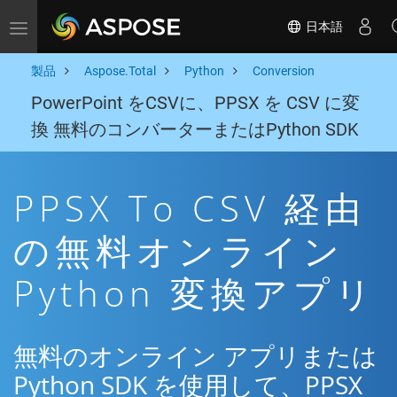
日本語
Toggle navigation
製品
Aspose.Total
Python
Conversion
PowerPoint をCSVに、PPSX を CSV に変
換 無料のコンバーターまたはPython SDK
PPSX To CSV 経由
の無料オンライン
Python 変換アプリ
無料のオンライン アプリまたは
Python SDK を使用して、PPSX