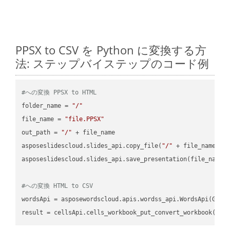
PPSX to CSV を Python に変換する方
法: ステップバイステップのコード例
#への変換 PPSX to HTML
folder_name = 
"/"
file_name = 
"file.PPSX"
out_path = 
"/"
 + file_name

asposeslidescloud.slides_api.copy_file(
"/"
 + file_name, f
asposeslidescloud.slides_api.save_presentation(file_name,
#への変換 HTML to CSV
wordsApi = asposewordscloud.apis.wordss_api.WordsApi(GetC
result = cellsApi.cells_workbook_put_convert_workbook(fil