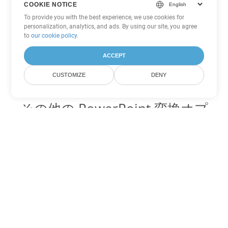
COOKIE NOTICE
To provide you with the best experience, we use cookies for
personalization, analytics, and ads. By using our site, you agree
to
our cookie policy
.
ACCEPT
CUSTOMIZE
DENY
その他の PowerPoint 変換オプ
ション
PPSX を DOC に変換
DOC:
Microsoft Word Binary Format
PPSX を DOT に変換
DOT:
Microsoft Word Template Files