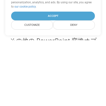
personalization, analytics, and ads. By using our site, you agree
to
our cookie policy
.
ACCEPT
CUSTOMIZE
DENY
その他の PowerPoint 変換オプ
ション
PPSX を DOC に変換
DOC:
Microsoft Word Binary Format
PPSX を DOT に変換
DOT:
Microsoft Word Template Files
PPSX を DOCX に変換
DOCX:
Office 2007+ Word Document