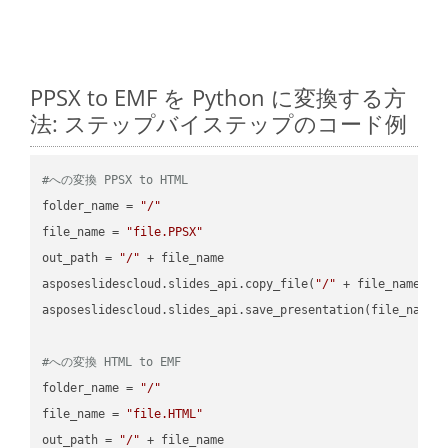
PPSX to EMF を Python に変換する方
法: ステップバイステップのコード例
#への変換 PPSX to HTML
folder_name = 
"/"
file_name = 
"file.PPSX"
out_path = 
"/"
 + file_name

asposeslidescloud.slides_api.copy_file(
"/"
 + file_name, f
asposeslidescloud.slides_api.save_presentation(file_name,
#への変換 HTML to EMF
folder_name = 
"/"
file_name = 
"file.HTML"
out_path = 
"/"
 + file_name
