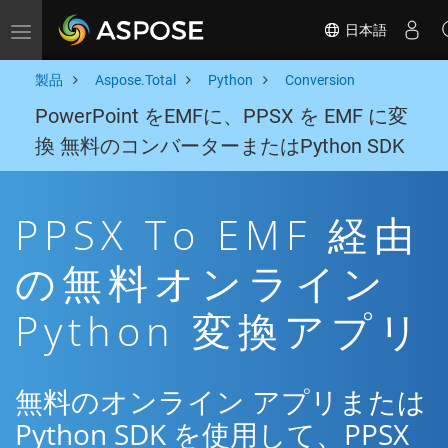
日本語
Toggle navigation
製品
Aspose.Total
Python
Conversion
PowerPoint をEMFに、PPSX を EMF に変
換 無料のコンバーターまたはPython SDK
PPSX To EMF 経由
の無料オンライン
Python 変換アプリ
無料のオンライン アプリまたは
Python SDK を使用して、PPSX