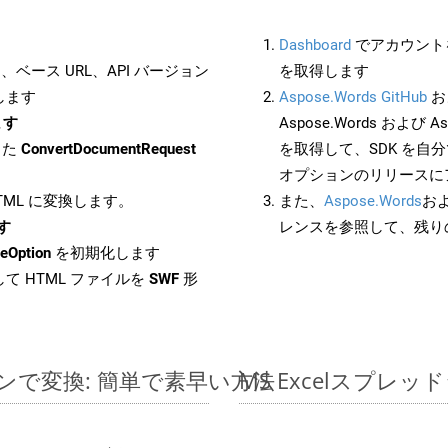
Dashboard
でアカウントを
ベース URL、API バージョン
を取得します
します
Aspose.Words GitHub
お
ます
Aspose.Words および Asp
した
ConvertDocumentRequest
を取得して、SDK を自
オプションのリリースに
HTML に変換します。
また、
Aspose.Words
お
ます
レンスを参照して、残り
eOption
を初期化します
て HTML ファイルを
SWF
形
ラインで変換: 簡単で素早い方法
MS Excelスプ