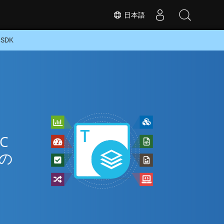
日本語
SDK
C
式の