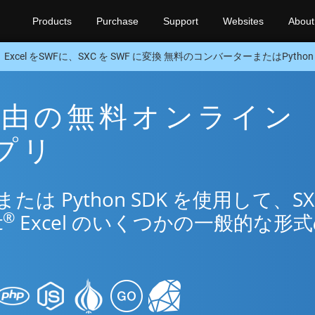
Products
Purchase
Support
Websites
About
Excel をSWFに、SXC を SWF に変換 無料のコンバーターまたはPython 
F 経由の無料オンライン
アプリ
は Python SDK を使用して、SX
®
t
Excel のいくつかの一般的な形