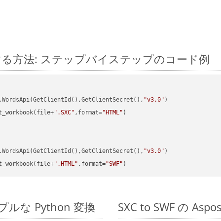
n に変換する方法: ステップバイステップのコード例
.WordsApi(GetClientId(),GetClientSecret(),
"v3.0"
t_workbook(file+
".SXC"
,format=
"HTML"
)

.WordsApi(GetClientId(),GetClientSecret(),
"v3.0"
t_workbook(file+
".HTML"
,format=
"SWF"
シンプルな Python 変換
SXC to SWF の As