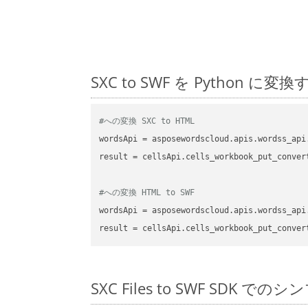
SXC to SWF を Pytho
#への変換 SXC to HTML
wordsApi
 = asposewordscloud.apis.wordss_api
result
 = cellsApi.cells_workbook_put_conver
#への変換 HTML to SWF
wordsApi
 = asposewordscloud.apis.wordss_api
result
 = cellsApi.cells_workbook_put_conver
SXC Files to SWF SDK での