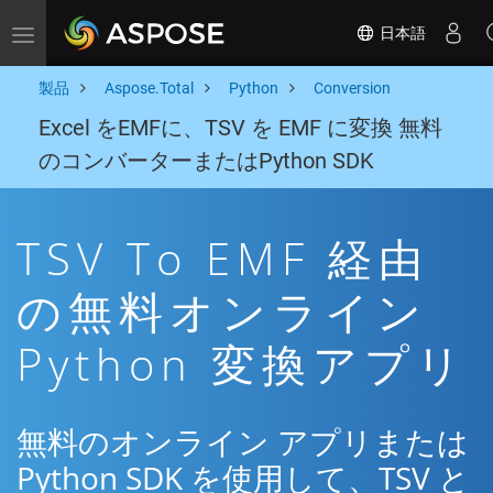
日本語
Toggle navigation
製品
Aspose.Total
Python
Conversion
Excel をEMFに、TSV を EMF に変換 無料
のコンバーターまたはPython SDK
TSV To EMF 経由
の無料オンライン
Python 変換アプリ
無料のオンライン アプリまたは
Python SDK を使用して、TSV と