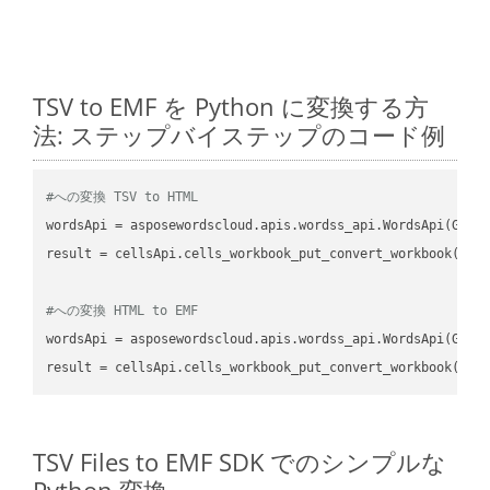
TSV to EMF を Python に変換する方
法: ステップバイステップのコード例
#への変換 TSV to HTML
wordsApi
 = asposewordscloud.apis.wordss_api.WordsApi(GetC
result
 = cellsApi.cells_workbook_put_convert_workbook(fil
#への変換 HTML to EMF
wordsApi
 = asposewordscloud.apis.wordss_api.WordsApi(GetC
result
 = cellsApi.cells_workbook_put_convert_workbook(fil
TSV Files to EMF SDK でのシンプルな