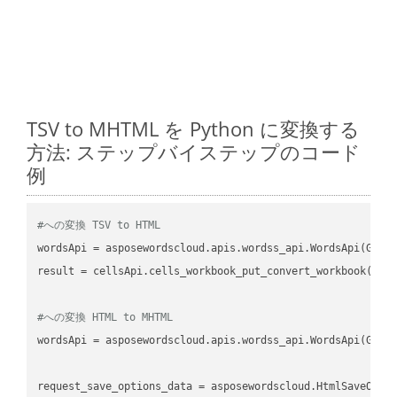
TSV to MHTML を Python に変換する
方法: ステップバイステップのコード
例
#への変換 TSV to HTML
wordsApi
 = asposewordscloud.apis.wordss_api.WordsApi(GetC
result
 = cellsApi.cells_workbook_put_convert_workbook(fil
#への変換 HTML to MHTML
wordsApi
 = asposewordscloud.apis.wordss_api.WordsApi(GetC
request_save_options_data
 = asposewordscloud.HtmlSaveOpti