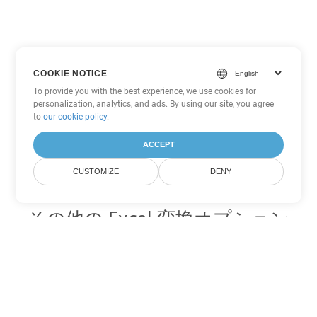
COOKIE NOTICE
To provide you with the best experience, we use cookies for
personalization, analytics, and ads. By using our site, you agree
to
our cookie policy
.
ACCEPT
CUSTOMIZE
DENY
その他の Excel 変換オプション
TSV を DOC に変換
DOC:
Microsoft Word Binary Format
TSV を DOT に変換