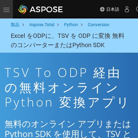
日本語
Toggle navigation
製品
Aspose.Total
Python
Conversion
Excel をODPに、TSV を ODP に変換 無料
のコンバーターまたはPython SDK
TSV To ODP 経由
の無料オンライン
Python 変換アプリ
無料のオンライン アプリまたは
Python SDK を使用して、TSV と