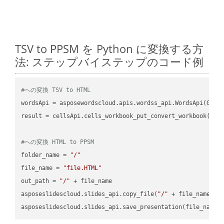
TSV to PPSM を Python に変換する方
法: ステップバイステップのコード例
#への変換 TSV to HTML
wordsApi = asposewordscloud.apis.wordss_api.WordsApi(GetC
result = cellsApi.cells_workbook_put_convert_workbook(fil
#への変換 HTML to PPSM
folder_name = 
"/"
file_name = 
"file.HTML"
out_path = 
"/"
 + file_name

asposeslidescloud.slides_api.copy_file(
"/"
 + file_name, f
asposeslidescloud.slides_api.save_presentation(file_name,