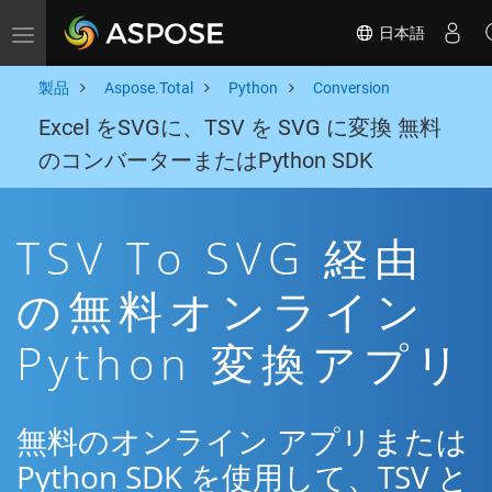
日本語
Toggle navigation
製品
Aspose.Total
Python
Conversion
Excel をSVGに、TSV を SVG に変換 無料
のコンバーターまたはPython SDK
TSV To SVG 経由
の無料オンライン
Python 変換アプリ
無料のオンライン アプリまたは
Python SDK を使用して、TSV と