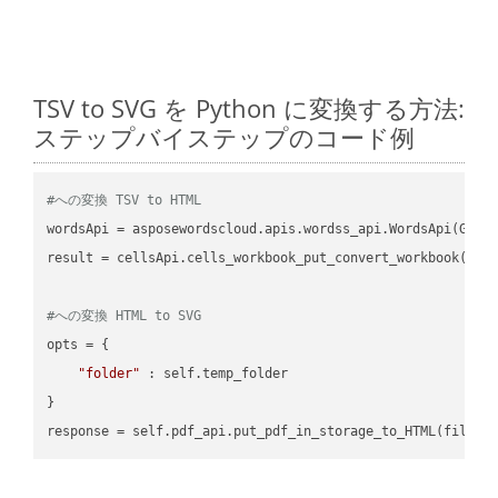
TSV to SVG を Python に変換する方法:
ステップバイステップのコード例
#への変換 TSV to HTML
wordsApi = asposewordscloud.apis.wordss_api.WordsApi(GetC
result = cellsApi.cells_workbook_put_convert_workbook(fil
#への変換 HTML to SVG
opts = {

"folder"
 : self.temp_folder

}
