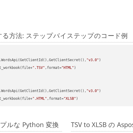
n に変換する方法: ステップバイステップのコード例
.WordsApi(GetClientId(),GetClientSecret(),
"v3.0"
t_workbook(file+
".TSV"
,format=
"HTML"
)

.WordsApi(GetClientId(),GetClientSecret(),
"v3.0"
t_workbook(file+
".HTML"
,format=
"XLSB"
のシンプルな Python 変換
TSV to XLSB の A