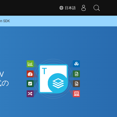
日本語
 SDK
V
式の