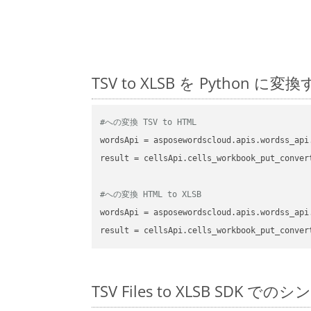
TSV to XLSB を Pytho
#への変換 TSV to HTML
wordsApi
 = asposewordscloud.apis.wordss_api
result
 = cellsApi.cells_workbook_put_conver
#への変換 HTML to XLSB
wordsApi
 = asposewordscloud.apis.wordss_api
result
 = cellsApi.cells_workbook_put_conver
TSV Files to XLSB SDK で