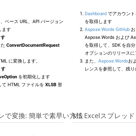
Dashboard
でアカウントを
ベース URL、API バージョン
を取得します
します
Aspose.Words GitHub
お
ます
Aspose.Words および Asp
した
ConvertDocumentRequest
を取得して、SDK を自
オプションのリリースに
HTML に変換します。
また、
Aspose.Words
お
ます
レンスを参照して、残り
veOption
を初期化します
て HTML ファイルを
XLSB
形
ラインで変換: 簡単で素早い方法
MS Excelスプ