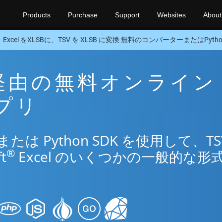
Products
Purchase
Support
Websites
About
Excel をXLSBに、TSV を XLSB に変換 無料のコンバーターまたはPython
SB 経由の無料オンライン
アプリ
 Python SDK を使用して、TS
®
t
Excel のいくつかの一般的な形