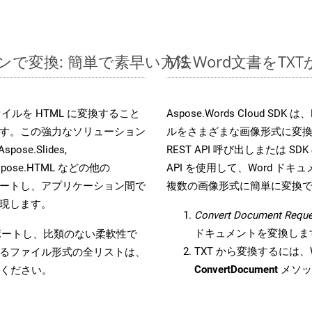
インで変換: 簡単で素早い方法
MS Word文書を
s ファイルを HTML に変換すること
Aspose.Words Cloud S
す。この強力なソリューション
ルをさまざまな画像形式に変
Aspose.Slides,
REST API 呼び出しまたは SDK
D, Aspose.HTML などの他の
API を使用して、Word ドキュメ
合をサポートし、アプリケーション間で
複数の画像形式に簡単に変換
現します。
Convert Document Reque
ドキュメントを変換しま
をサポートし、比類のない柔軟性で
TXT から変換するには、W
るファイル形式の全リストは、
ConvertDocument
メソッ
ください。