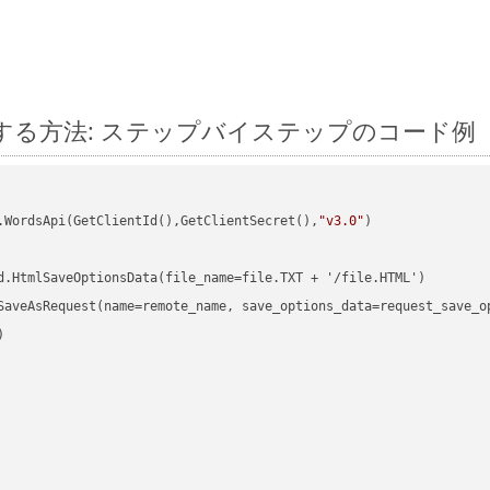
on に変換する方法: ステップバイステップのコード例
.WordsApi(GetClientId(),GetClientSecret(),
"v3.0"
)

d.HtmlSaveOptionsData(file_name=file.TXT + '/file.HTML')

SaveAsRequest(name=remote_name, save_options_data=request_save_op

