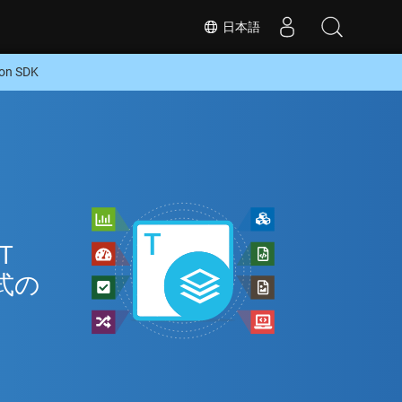
日本語
n SDK
T
式の