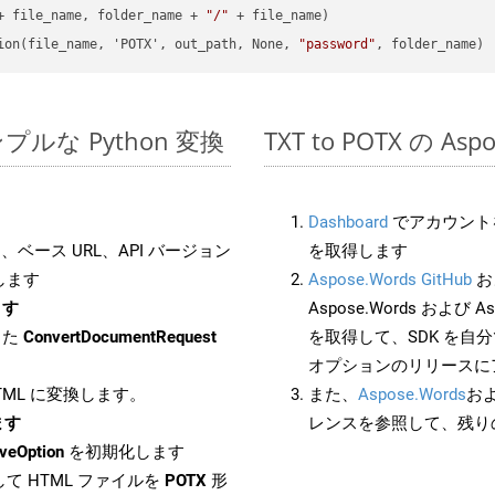
+ file_name, folder_name + 
"/"
 + file_name)

ion(file_name, 'POTX', out_path, None, 
"password"
のシンプルな Python 変換
TXT to POTX の A
Dashboard
でアカウントを
ベース URL、API バージョン
を取得します
します
Aspose.Words GitHub
お
ます
Aspose.Words および Asp
した
ConvertDocumentRequest
を取得して、SDK を自
オプションのリリースに
HTML に変換します。
また、
Aspose.Words
お
ます
レンスを参照して、残り
veOption
を初期化します
て HTML ファイルを
POTX
形