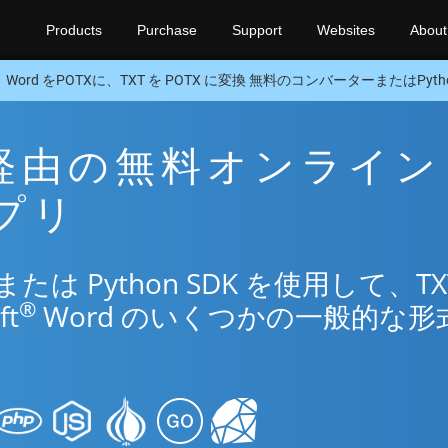
Products
Purchase
Support
Websites
About
Word をPOTXに、TXT を POTX に変換 無料のコンバーターまたはPytho
TX 経由の無料オンライン
アプリ
 Python SDK を使用して、TX
®
ft
Word のいくつかの一般的な形