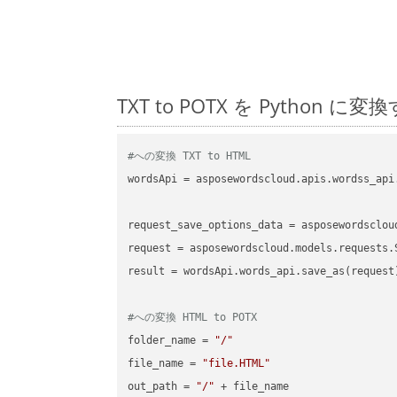
TXT to POTX を Pyth
#への変換 TXT to HTML
wordsApi = asposewordscloud.apis.wordss_api
request_save_options_data = asposewordsclou
request = asposewordscloud.models.requests.
result = wordsApi.words_api.save_as(request)
#への変換 HTML to POTX
folder_name = 
"/"
file_name = 
"file.HTML"
out_path = 
"/"
 + file_name
