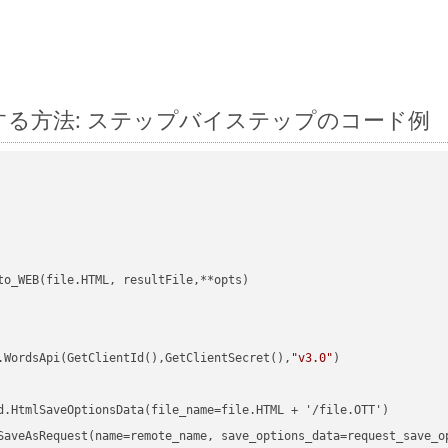
n に変換する方法: ステップバイステップのコード例
to_WEB(file.HTML, resultFile,**opts)

.WordsApi(GetClientId(),GetClientSecret(),
"v3.0"
)

d.HtmlSaveOptionsData(file_name=file.HTML + '/file.OTT')

SaveAsRequest(name=remote_name, save_options_data=request_save_op