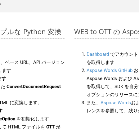
シンプルな Python 変換
WEB to OTT の As
Dashboard
でアカウントを
ベース URL、API バージョン
を取得します
します
Aspose.Words GitHub
お
ます
Aspose.Words および Asp
した
ConvertDocumentRequest
を取得して、SDK を自
オプションのリリースに
HTML に変換します。
また、
Aspose.Words
お
す
レンスを参照して、残り
eOption
を初期化します
て HTML ファイルを
OTT
形