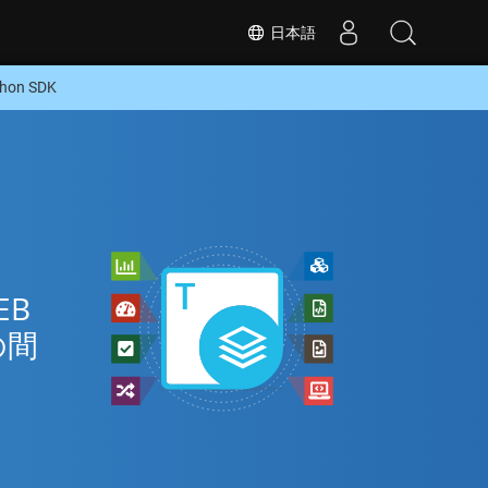
日本語
on SDK
EB
の間