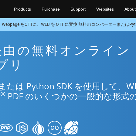
Products
Purchase
Support
Websites
About
Webpage をOTTに、WEB を OTT に変換 無料のコンバーターまたはPyth
T 経由の無料オンライン
アプリ
は Python SDK を使用して、W
®
t
PDF のいくつかの一般的な形式