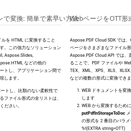
インで変換: 簡単で素早い方法
WebページをOTT
ファイルを HTML に変換すること
Aspose.PDF Cloud SD
す。この強力なソリューション
ページをさまざまなファイル
, Aspose.Slides,
Aspose.PDF Cloud API 
D, Aspose.HTML などの他の
ることで、PDF ファイルや Web
合をサポートし、アプリケーション間で
TEX、XML、XPS、XLS、XLSX
現します。
などの複数の形式に変換でき
WEB ドキュメントを変
をサポートし、比類のない柔軟性で
します
るファイル形式の全リストは、
WEB から変換するために 
ください。
putPdfInStorageToDoc
メ
の形式を 2 番目のパラ
%!(EXTRA string=OTT)