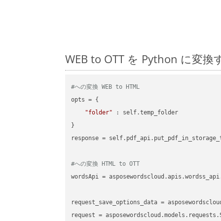
WEB to OTT を Pytho
#への変換 WEB to HTML
opts = {

"folder"
 : self.temp_folder

}

response = self.pdf_api.put_pdf_in_storage_
#への変換 HTML to OTT
wordsApi = asposewordscloud.apis.wordss_api
request_save_options_data = asposewordsclou
request = asposewordscloud.models.requests.