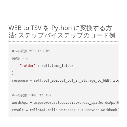
WEB to TSV を Python に変換する方
法: ステップバイステップのコード例
#への変換 WEB to HTML
opts = {

"folder"
 : self.temp_folder

}

response = self.pdf_api.put_pdf_in_storage_to_WEB(file.HTM
#への変換 HTML to TSV
wordsApi = asposewordscloud.apis.wordss_api.WordsApi(GetC
result = cellsApi.cells_workbook_put_convert_workbook(fil