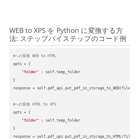
WEB to XPS を Python に変換する方
法: ステップバイステップのコード例
#への変換 WEB to HTML
opts = {

"folder"
 : self.temp_folder

}

response = self.pdf_api.put_pdf_in_storage_to_WEB(file.HTM
#への変換 HTML to XPS
opts = {

"folder"
 : self.temp_folder

}
