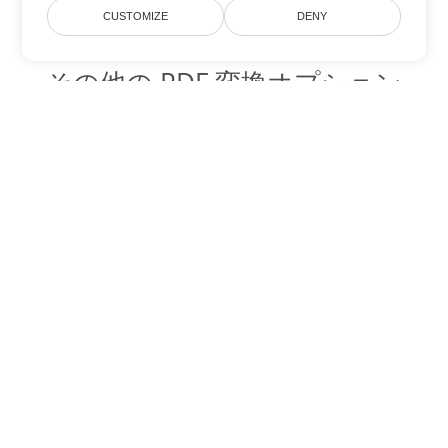
CUSTOMIZE
DENY
その他の PDF 変換オプション
WEB を DOC に変換
DOC:
Microsoft Word Binary Format
WEB を DOT に変換
DOT:
Microsoft Word Template Files
WEB を DOCX に変換
DOCX:
Office 2007+ Word Document
WEB を DOCM に変換
DOCM:
Microsoft Word 2007 Marco File
WEB を DOTX に変換