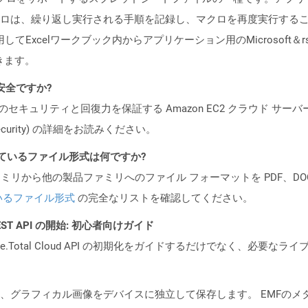
ロは、繰り返し実行される手順を記録し、マクロを再度実行する
rを使用してExcelワークブック内からアプリケーション用のMicrosoft＆rs
きます。
も安全ですか?
ビスのセキュリティと回復力を保証する Amazon EC2 クラウド サーバ
oud/security) の詳細をお読みください。
ポートされているファイル形式は何ですか?
製品ファミリから他の製品ファミリへのファイル フォーマットを PDF、DOCX、
いるファイル形式
の完全なリストを確認してください。
l REST API の開始: 初心者向けガイド
e.Total Cloud API の初期化をガイドするだけでなく、必要
は、グラフィカル画像をデバイスに独立して保存します。 EMFの