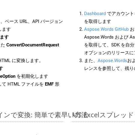
Dashboard
でアカウントを
ベース URL、API バージョン
を取得します
します
Aspose.Words GitHub
お
します
Aspose.Words および Asp
した
ConvertDocumentRequest
を取得して、SDK を自
オプションのリリースに
 HTML に変換します。
また、
Aspose.Words
お
す
レンスを参照して、残り
eOption
を初期化します
て HTML ファイルを
EMF
形
ンラインで変換: 簡単で素早い方法
MS Excelスプ