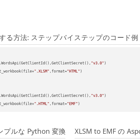
on に変換する方法: ステップバイステップのコード例
.WordsApi(GetClientId(),GetClientSecret(),
"v3.0"
t_workbook(file+
".XLSM"
,format=
"HTML"
)

.WordsApi(GetClientId(),GetClientSecret(),
"v3.0"
t_workbook(file+
".HTML"
,format=
"EMF"
のシンプルな Python 変換
XLSM to EMF の A