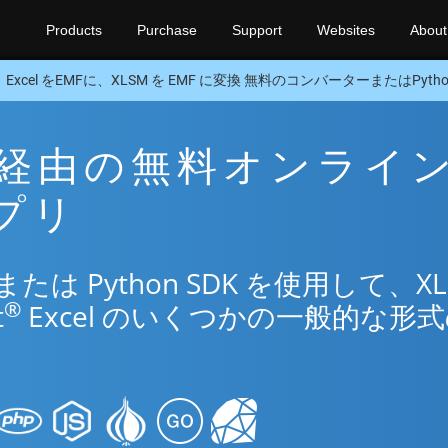
Products
Purchase
Support
Websites
About
Excel をEMFに、XLSM を EMF に変換 無料のコンバーターまたはPython
MF 経由の無料オンライ
アプリ
は Python SDK を使用して、XL
®
t
Excel のいくつかの一般的な形