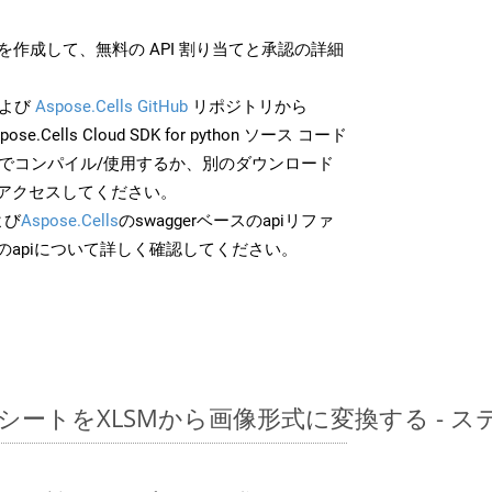
作成して、無料の API 割り当てと承認の詳細
よび
Aspose.Cells GitHub
リポジトリから
ose.Cells Cloud SDK for python ソース コード
分でコンパイル/使用するか、別のダウンロード
アクセスしてください。
よび
Aspose.Cells
のswaggerベースのapiリファ
のapiについて詳しく確認してください。
レッドシートをXLSMから画像形式に変換する -