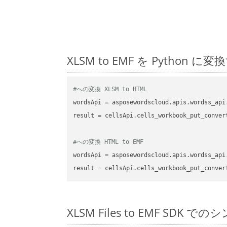
XLSM to EMF を Pyth
#への変換 XLSM to HTML
wordsApi
 = asposewordscloud.apis.wordss_api
result
 = cellsApi.cells_workbook_put_conver
#への変換 HTML to EMF
wordsApi
 = asposewordscloud.apis.wordss_api
result
 = cellsApi.cells_workbook_put_conver
XLSM Files to EMF SDK で