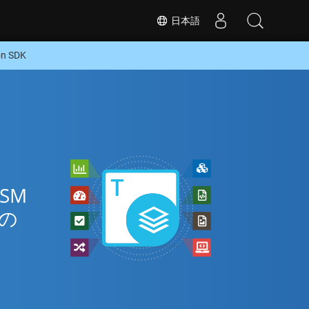
日本語
 SDK
ン
SM
式の