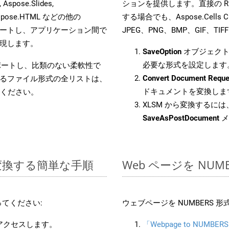
Aspose.Slides,
ションを提供します。直接の RES
D, Aspose.HTML などの他の
する場合でも、Aspose.Cells 
合をサポートし、アプリケーション間で
JPEG、PNG、BMP、GIF、
現します。
SaveOption
オブジェクト
必要な形式を設定します
をサポートし、比類のない柔軟性で
Convert Document Reque
るファイル形式の全リストは、
ドキュメントを変換しま
ください。
XLSM から変換するには、
SaveAsPostDocument
メ
に変換する簡単な手順
Web ページを NU
てください:
ウェブページを NUMBERS
にアクセスします。
「Webpage to NUMBER