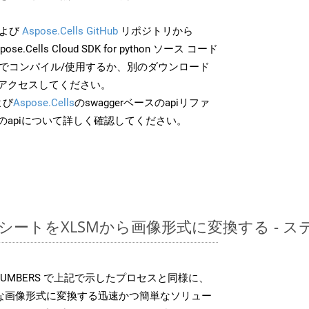
よび
Aspose.Cells GitHub
リポジトリから
ose.Cells Cloud SDK for python ソース コード
分でコンパイル/使用するか、別のダウンロード
アクセスしてください。
よび
Aspose.Cells
のswaggerベースのapiリファ
のapiについて詳しく確認してください。
レッドシートをXLSMから画像形式に変換する -
DK は、NUMBERS で上記で示したプロセスと同様に、
まざまな画像形式に変換する迅速かつ簡単なソリュー