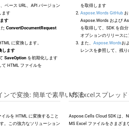
ベース URL、API バージョン
を取得します
します
Aspose.Words GitHub
お
します
Aspose.Words および Asp
した
ConvertDocumentRequest
を取得して、SDK を自
オプションのリリースに
 HTML に変換します。
また、
Aspose.Words
お
に変換します
レンスを参照して、残り
して
SaveOption
を初期化します
て HTML ファイルを
ンラインで変換: 簡単で素早い方法
MS Excelスプ
s ファイルを HTML に変換すること
Aspose.Cells Cloud S
す。この強力なソリューション
MS Excel ファイルをさ