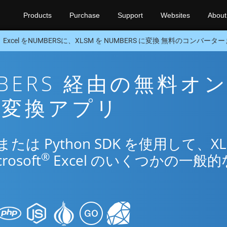
Products
Purchase
Support
Websites
About
Excel をNUMBERSに、XLSM を NUMBERS に変換 無料のコンバーターま
UMBERS 経由の無料オ
n 変換アプリ
は Python SDK を使用して、XL
®
osoft
Excel のいくつかの一般的