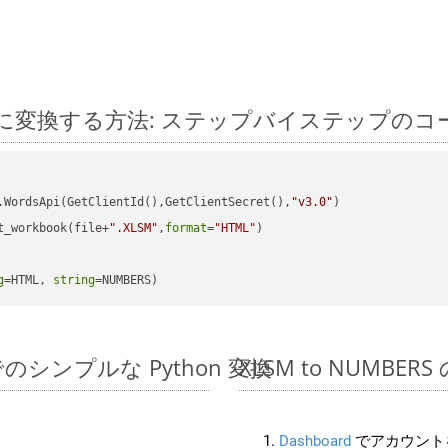
Python に変換する方法: ステップバイステップの
.WordsApi(GetClientId(),GetClientSecret(),
"v3.0"
)

t_workbook(file+
".XLSM"
,
format
=
"HTML"
)

g
=HTML, 
string
=NUMBERS)
DK でのシンプルな Python 変換
XLSM to NUMBERS
Dashboard
でアカウントを