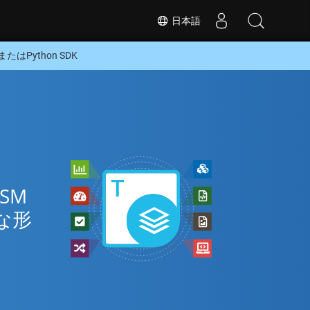
日本語
たはPython SDK
ン
SM
な形