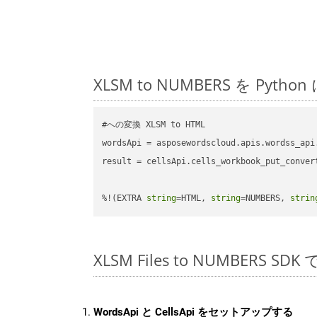
XLSM to NUMBERS を 
#への変換 XLSM to HTML

wordsApi = asposewordscloud.apis.wordss_api
result = cellsApi.cells_workbook_put_conver
%!(EXTRA 
string
=HTML, 
string
=NUMBERS, 
strin
XLSM Files to NUMBERS S
WordsApi と CellsApi をセットアップする