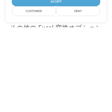
ACCEPT
CUSTOMIZE
DENY
その他の Excel 変換オプション
XLSM を DOC に変換
DOC:
Microsoft Word Binary Format
XLSM を DOT に変換
DOT:
Microsoft Word Template Files
XLSM を DOCX に変換
DOCX:
Office 2007+ Word Document
XLSM を DOCM に変換
DOCM:
Microsoft Word 2007 Marco File