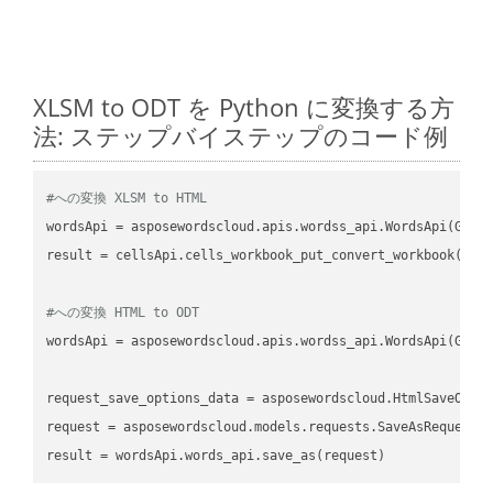
XLSM to ODT を Python に変換する方
法: ステップバイステップのコード例
#への変換 XLSM to HTML
wordsApi
 = asposewordscloud.apis.wordss_api.WordsApi(GetC
result
 = cellsApi.cells_workbook_put_convert_workbook(fil
#への変換 HTML to ODT
wordsApi
 = asposewordscloud.apis.wordss_api.WordsApi(GetC
request_save_options_data
 = asposewordscloud.HtmlSaveOpti
request
result