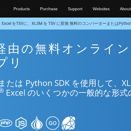
Products
Purchase
Support
Websites
About
Excel をTSVに、XLSM を TSV に変換 無料のコンバーターまたはPython
SV 経由の無料オンライン
アプリ
は Python SDK を使用して、XL
®
Excel のいくつかの一般的な形式