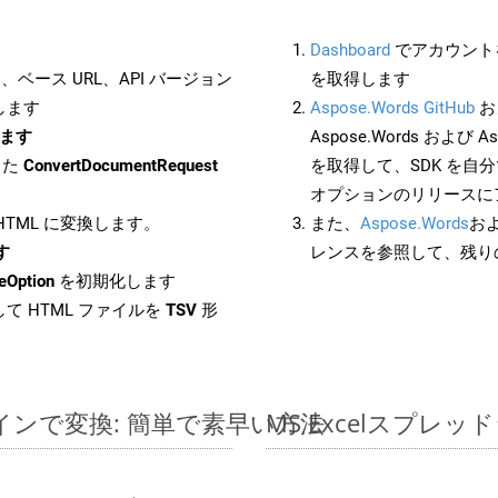
Dashboard
でアカウントを
ベース URL、API バージョン
を取得します
します
Aspose.Words GitHub
お
します
Aspose.Words および Asp
した
ConvertDocumentRequest
を取得して、SDK を自
オプションのリリースに
 HTML に変換します。
また、
Aspose.Words
お
す
レンスを参照して、残り
eOption
を初期化します
て HTML ファイルを
TSV
形
ンラインで変換: 簡単で素早い方法
MS Excelスプ