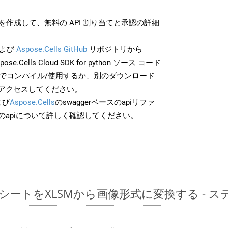
作成して、無料の API 割り当てと承認の詳細
よび
Aspose.Cells GitHub
リポジトリから
ose.Cells Cloud SDK for python ソース コード
分でコンパイル/使用するか、別のダウンロード
アクセスしてください。
よび
Aspose.Cells
のswaggerベースのapiリファ
のapiについて詳しく確認してください。
レッドシートをXLSMから画像形式に変換する -