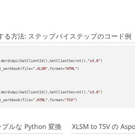
on に変換する方法: ステップバイステップのコード例
.WordsApi(GetClientId(),GetClientSecret(),
"v3.0"
t_workbook(file+
".XLSM"
,format=
"HTML"
)

.WordsApi(GetClientId(),GetClientSecret(),
"v3.0"
t_workbook(file+
".HTML"
,format=
"TSV"
のシンプルな Python 変換
XLSM to TSV の A