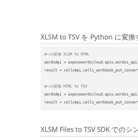
XLSM to TSV を Pyth
#への変換 XLSM to HTML
wordsApi
 = asposewordscloud.apis.wordss_api
result
 = cellsApi.cells_workbook_put_conver
#への変換 HTML to TSV
wordsApi
 = asposewordscloud.apis.wordss_api
result
 = cellsApi.cells_workbook_put_conver
XLSM Files to TSV SDK で