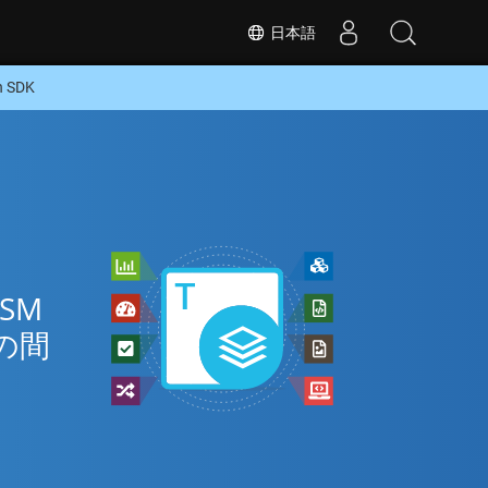
日本語
 SDK
SM
の間