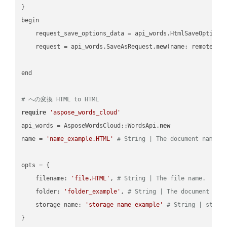
}

begin

    request_save_options_data = api_words.HtmlSaveOptions
    request = api_words.SaveAsRequest.
new
(name: remote_nam
end

# への変換 HTML to HTML
require
'aspose_words_cloud'
api_words = AsposeWordsCloud::WordsApi.
new
name = 
'name_example.HTML'
# String | The document name.
opts = { 

    filename: 
'file.HTML'
, 
# String | The file name.
    folder: 
'folder_example'
, 
# String | The document fol
    storage_name: 
'storage_name_example'
# String | stora
}
