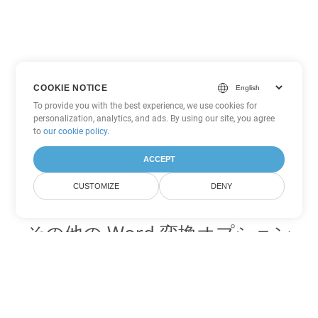
COOKIE NOTICE
To provide you with the best experience, we use cookies for
personalization, analytics, and ads. By using our site, you agree
to
our cookie policy
.
ACCEPT
CUSTOMIZE
DENY
その他の Word 変換オプション
CHM を DOC に変換
DOC:
Microsoft Word Binary Format