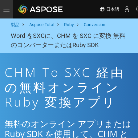
日本語
Toggle navigation
製品
Aspose.Total
Ruby
Conversion
Word をSXCに、CHM を SXC に変換 無料
のコンバーターまたはRuby SDK
CHM To SXC 経由
の無料オンライン
Ruby 変換アプリ
無料のオンライン アプリまたは
Ruby SDK を使用して、CHM と