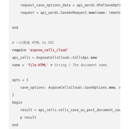
    request_save_options_data = api_words.HtmlSaveOptions
    request = api_words.SaveAsRequest.
new
(name: remote_nam
end

# への変換 HTML to SXC
require
'aspose_cells_cloud'
api_cells = AsposeCellsCloud::CellsApi.
new
name = 
'file.HTML'
# String | The document name.
opts = { 

    save_options: AsposeCellsCloud::SaveOptions.
new
, 
# Sa
}

begin

    result = api_cells.cells_save_as_post_document_save_a
    p result
