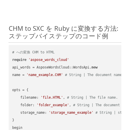
CHM to SXC を Ruby に変換する方法:
ステップバイステップのコード例
# への変換 CHM to HTML
require
'aspose_words_cloud'
api_words = AsposeWordsCloud::WordsApi.
new
name = 
'name_example.CHM'
# String | The document name.
opts = { 

    filename: 
'file.HTML'
, 
# String | The file name.
    folder: 
'folder_example'
, 
# String | The document fol
    storage_name: 
'storage_name_example'
# String | stora
}

begin
