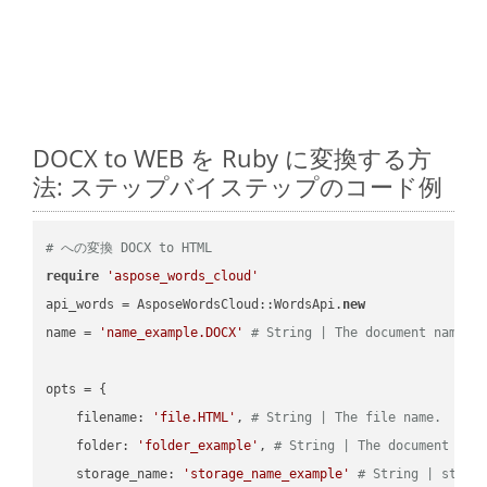
DOCX to WEB を Ruby に変換する方
法: ステップバイステップのコード例
# への変換 DOCX to HTML
require
'aspose_words_cloud'
api_words = AsposeWordsCloud::WordsApi.
new
name = 
'name_example.DOCX'
# String | The document name.
opts = { 

    filename: 
'file.HTML'
, 
# String | The file name.
    folder: 
'folder_example'
, 
# String | The document fol
    storage_name: 
'storage_name_example'
# String | stora