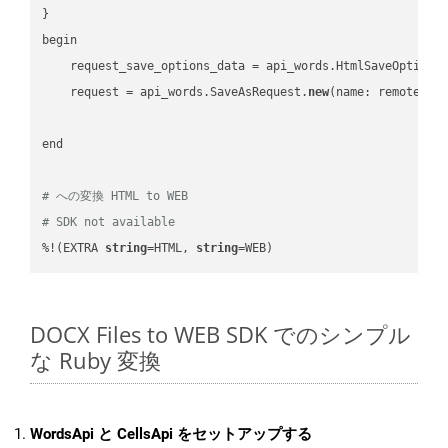
}

begin

    request_save_options_data = api_words.HtmlSaveOptions
    request = api_words.SaveAsRequest.
new
(name: remote_nam
end

# への変換 HTML to WEB
# SDK not available
%!(EXTRA 
string
=HTML, 
string
=WEB)
DOCX Files to WEB SDK でのシンプル
な Ruby 変換
WordsApi と CellsApi をセットアップする