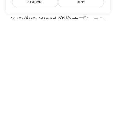
CUSTOMIZE
DENY
その他の Word 変換オプション
DOCX を DOC に変換
DOC:
Microsoft Word Binary Format
DOCX を DOT に変換
DOT:
Microsoft Word Template Files
DOCX を DOCM に変換
DOCM:
Microsoft Word 2007 Marco File
DOCX を DOTX に変換
DOTX:
Microsoft Word Template File
DOCX を DOTM に変換