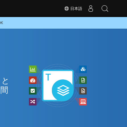
日本語
DK
 と
の間