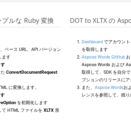
のシンプルな Ruby 変換
DOT to XLTX の A
Dashboard
でアカウントを
ベース URL、API バージョン
を取得します
します
Aspose.Words GitHub
お
ます
Aspose.Words および As
した
ConvertDocumentRequest
取得して、SDK を自分
プションのリリースにア
HTML に変換します。
また、
Aspose.Words
お
ます
レンスを参照して、残り
veOption
を初期化します
て HTML ファイルを
XLTX
形