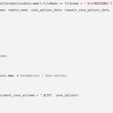
tmlSaveOptionsData.
new
({:FileName => filename + 
'.%!s(MISSING)'
})
ame: remote_name, save_options_data: request_save_options_data, f
name.
ions.
new
, 
# SaveOptions | Save options.
ocument_save_as(name + 
".XLTX"
, save_options)
