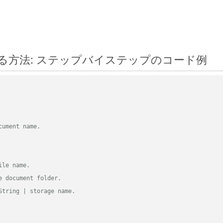
 に変換する方法: ステップバイステップのコード例
cument name.
ile name.
e document folder.
String | storage name.