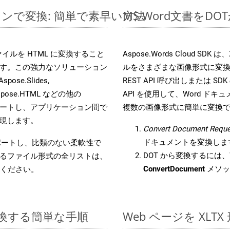
ラインで変換: 簡単で素早い方法
MS Word文書を
s ファイルを HTML に変換すること
Aspose.Words Cloud S
す。この強力なソリューション
ルをさまざまな画像形式に変
Aspose.Slides,
REST API 呼び出しまたは SDK
D, Aspose.HTML などの他の
API を使用して、Word ドキュメ
合をサポートし、アプリケーション間で
複数の画像形式に簡単に変換
現します。
Convert Document Reque
ドキュメントを変換しま
をサポートし、比類のない柔軟性で
DOT から変換するには、W
るファイル形式の全リストは、
ConvertDocument
メソッ
ください。
に変換する簡単な手順
Web ページを XL