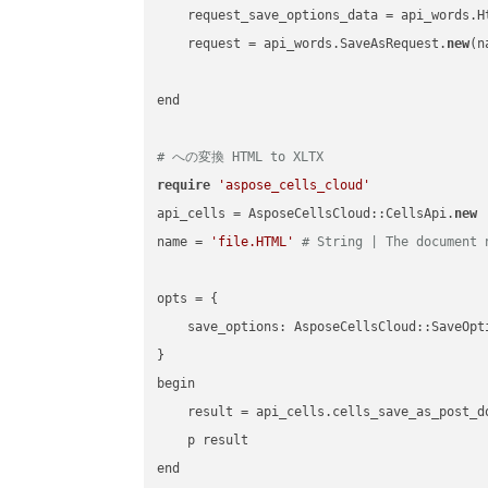
    request_save_options_data = api_words.H
    request = api_words.SaveAsRequest.
new
(n
end

# への変換 HTML to XLTX
require
'aspose_cells_cloud'
api_cells = AsposeCellsCloud::CellsApi.
new
name = 
'file.HTML'
# String | The document 
opts = { 

    save_options: AsposeCellsCloud::SaveOpt
}

begin

    result = api_cells.cells_save_as_post_d
    p result
