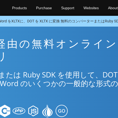
Products
Purchase
Support
Websites
About
Word をXLTXに、DOT を XLTX に変換 無料のコンバーターまたはRuby S
TX 経由の無料オンライン
リ
は Ruby SDK を使用して、DOT
Word のいくつかの一般的な形式