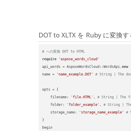
DOT to XLTX を Ruby
# への変換 DOT to HTML
require
'aspose_words_cloud'
api_words = AsposeWordsCloud::WordsApi.
new
name = 
'name_example.DOT'
# String | The do
opts = { 

    filename: 
'file.HTML'
, 
# String | The f
    folder: 
'folder_example'
, 
# String | Th
    storage_name: 
'storage_name_example'
# 
}

begin
