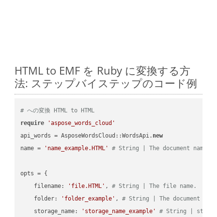
HTML to EMF を Ruby に変換する方
法: ステップバイステップのコード例
# への変換 HTML to HTML
require
'aspose_words_cloud'
api_words = AsposeWordsCloud::WordsApi.
new
name = 
'name_example.HTML'
# String | The document name.
opts = { 

    filename: 
'file.HTML'
, 
# String | The file name.
    folder: 
'folder_example'
, 
# String | The document fol
    storage_name: 
'storage_name_example'
# String | stora