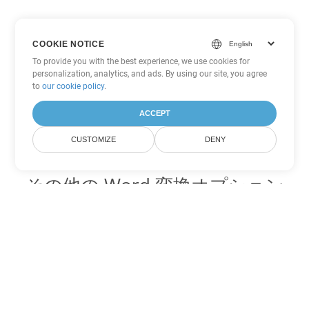
COOKIE NOTICE
To provide you with the best experience, we use cookies for
personalization, analytics, and ads. By using our site, you agree
to
our cookie policy
.
ACCEPT
CUSTOMIZE
DENY
その他の Word 変換オプション
HTML を DOC に変換
DOC:
Microsoft Word Binary Format
HTML を DOT に変換
DOT:
Microsoft Word Template Files