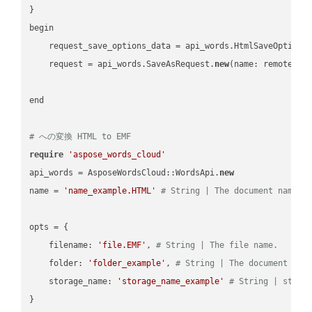
}

begin

    request_save_options_data = api_words.HtmlSaveOptions
    request = api_words.SaveAsRequest.
new
(name: remote_nam
end

# への変換 HTML to EMF
require
'aspose_words_cloud'
api_words = AsposeWordsCloud::WordsApi.
new
name = 
'name_example.HTML'
# String | The document name.
opts = { 

    filename: 
'file.EMF'
, 
# String | The file name.
    folder: 
'folder_example'
, 
# String | The document fol
    storage_name: 
'storage_name_example'
# String | stora
}
