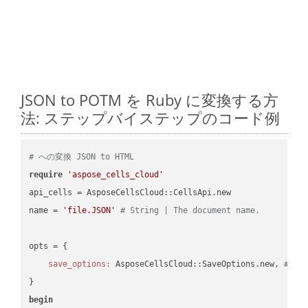
JSON to POTM を Ruby に変換する方
法: ステップバイステップのコード例
# への変換 JSON to HTML
require
'aspose_cells_cloud'
api_cells = AsposeCellsCloud::CellsApi.new

name = 
'file.JSON'
# String | The document name.
opts = { 

save_options:
 AsposeCellsCloud::SaveOptions.new, 
# Sa
begin