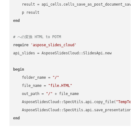
    result = api_cells.cells_save_as_post_document_save_a
end
# への変換 HTML to POTM
require
'aspose_slides_cloud'
api_slides = AsposeSlidesCloud::SlidesApi.new

begin
    folder_name = 
"/"
    file_name = 
"file.HTML"
    out_path = 
"/"
 + file_name

    AsposeSlidesCloud::SpecUtils.api.copy_file(
"TempTests
    AsposeSlidesCloud::SpecUtils.api.save_presentation(fi
end