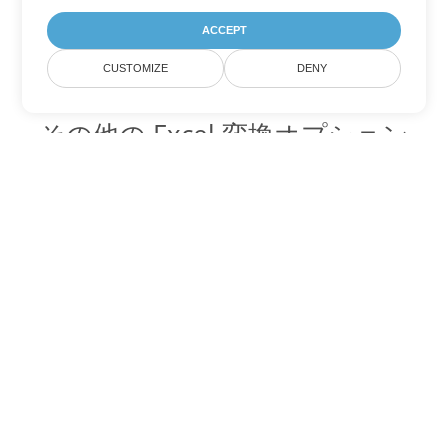
ACCEPT
CUSTOMIZE
DENY
その他の Excel 変換オプション
JSON を DOC に変換
DOC:
Microsoft Word Binary Format
JSON を DOT に変換
DOT:
Microsoft Word Template Files
JSON を DOCX に変換
DOCX:
Office 2007+ Word Document
JSON を DOCM に変換