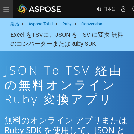
日本語
Toggle navigation
製品
Aspose.Total
Ruby
Conversion
Excel をTSVに、JSON を TSV に変換 無料
のコンバーターまたはRuby SDK
JSON To TSV 経由
の無料オンライン
Ruby 変換アプリ
無料のオンライン アプリまたは
Ruby SDK を使用して、JSON と