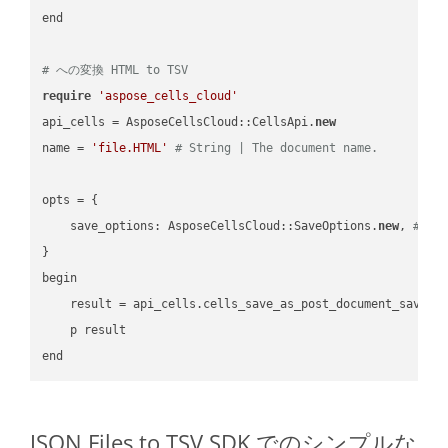
end

# への変換 HTML to TSV
require
'aspose_cells_cloud'
api_cells = AsposeCellsCloud::CellsApi.
new
name = 
'file.HTML'
# String | The document name.
opts = { 

    save_options: AsposeCellsCloud::SaveOptions.
new
, 
# Sa
}

begin

    result = api_cells.cells_save_as_post_document_save_a
    p result

JSON Files to TSV SDK でのシンプルな