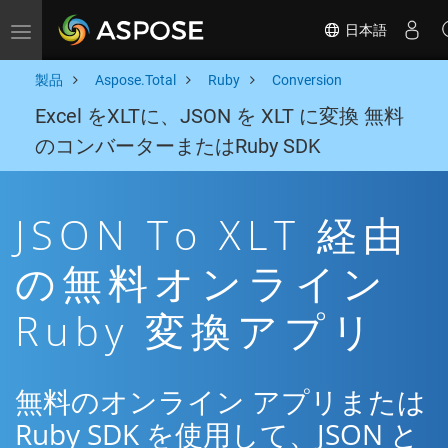
日本語
Toggle navigation
製品
Aspose.Total
Ruby
Conversion
Excel をXLTに、JSON を XLT に変換 無料
のコンバーターまたはRuby SDK
JSON To XLT 経由
の無料オンライン
Ruby 変換アプリ
無料のオンライン アプリまたは
Ruby SDK を使用して、JSON と