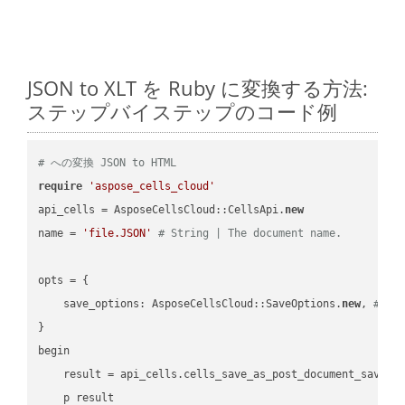
JSON to XLT を Ruby に変換する方法:
ステップバイステップのコード例
# への変換 JSON to HTML
require
'aspose_cells_cloud'
api_cells = AsposeCellsCloud::CellsApi.
new
name = 
'file.JSON'
# String | The document name.
opts = { 

    save_options: AsposeCellsCloud::SaveOptions.
new
, 
# Sa
}

begin

    result = api_cells.cells_save_as_post_document_save_a
    p result
