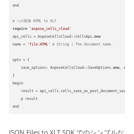
end

# への変換 HTML to XLT
require
'aspose_cells_cloud'
api_cells = AsposeCellsCloud::CellsApi.
new
name = 
'file.HTML'
# String | The document name.
opts = { 

    save_options: AsposeCellsCloud::SaveOptions.
new
, 
# Sa
}

begin

    result = api_cells.cells_save_as_post_document_save_a
    p result

JSON Files to XLT SDK でのシンプルな