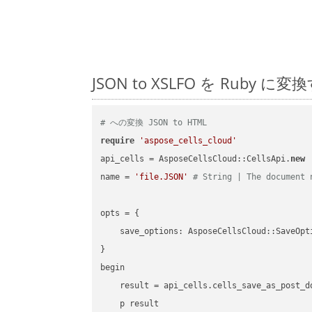
JSON to XSLFO を Ru
# への変換 JSON to HTML
require
'aspose_cells_cloud'
api_cells = AsposeCellsCloud::CellsApi.
new
name = 
'file.JSON'
# String | The document 
opts = { 

    save_options: AsposeCellsCloud::SaveOpt
}

begin

    result = api_cells.cells_save_as_post_d
    p result
