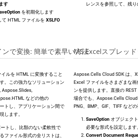
します
レンスを参照して、残り
aveOption
を初期化します
て HTML ファイルを
XSLFO
ンラインで変換: 簡単で素早い方法
MS Excelスプ
s ファイルを HTML に変換すること
Aspose.Cells Cloud S
す。この強力なソリューション
Excel ファイルをさまざま
Aspose.Slides,
ンを提供します。直接の REST 
D, Aspose.HTML などの他の
場合でも、Aspose.Cells Clo
合をサポートし、アプリケーション間で
PNG、BMP、GIF、TIFF
現します。
SaveOption
オブジェクト
必要な形式を設定します
をサポートし、比類のない柔軟性で
Convert Document Reque
るファイル形式の全リストは、