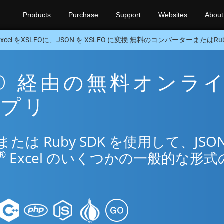
Products
Purchase
Support
Websites
About
Excel をXSLFOに、JSON を XSLFO に変換 無料のコンバーターまたはRub
SLFO 経由の無料オンラ
アプリ
は Ruby SDK を使用して、JSON
®
Excel のいくつかの一般的な形式