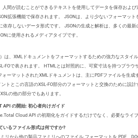
 Notation）は、人間が読むことができるテキストを使用してデータを
JSON拡張機能で保存されます。 JSONは、より少ないフォーマット
が、言語に依存しないデータ形式です。 JSONの生成と解析は、多くの
JSONに使用されるメディアタイプです。
ェクト）は、XMLドキュメントをフォーマットするための強力なスタ
L-FOで表されます。 HTMLとは対照的に、可変寸法を持つブラ
フォーマットされたXMLドキュメントは、主にPDFファイルを生成するため
、XMLドキュメントとこの言語のXSL-FO部分のフォーマットと交換のた
hはXSLの他の部分でもあります。
REST API の開始: 初心者向けガイド
e.Total Cloud API の初期化をガイドするだけでなく、必要
ポートされているファイル形式は何ですか?
製品ファミリから他の製品ファミリへのファイル フォーマットを PDF、DOCX、