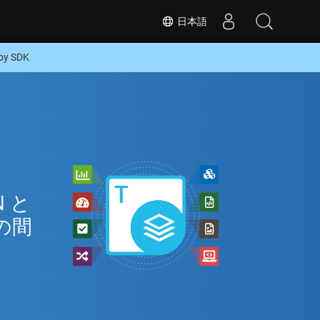
日本語
y SDK
イ
 と
の間