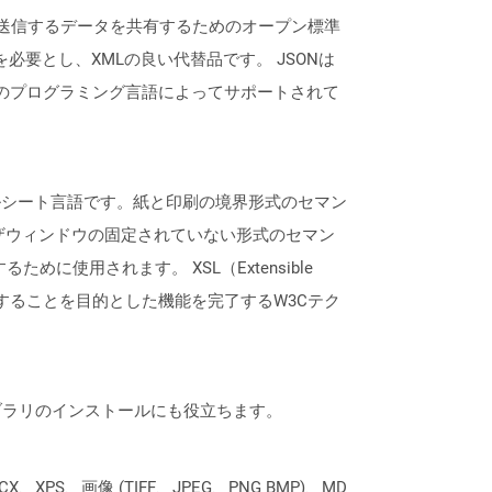
保存および送信するデータを共有するためのオープン標準
を必要とし、XMLの良い代替品です。 JSONは
最新のプログラミング言語によってサポートされて
イルシート言語です。紙と印刷の境界形式のセマン
ウザウィンドウの固定されていない形式のセマン
に使用されます。 XSL（Extensible
めに設計することを目的とした機能を完了するW3Cテク
なライブラリのインストールにも役立ちます。
XPS、画像 (TIFF、JPEG、PNG BMP)、MD